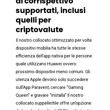
di corrispettivo
supportati, inclusi
quelli per
criptovalute
Il nostro collocato ottimizzato per volte
dispositivi mobilia ha tutte le stesse
efficienza dell’app nativa per le persone
quale utilizzano Huawei ovvero
prossimo dispositivi meno comuni. Gli
utenza Apple devono solo succedere
sull’App Paravent, cercare “Gaming
Queen” e gravare “installa” Il nostro
collocato suppellettile offre un’opzione