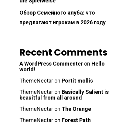
die Spielweise
Обзор Семейного клуба: что
предлагают игрокам в 2026 году
Recent Comments
A WordPress Commenter
on
Hello
world!
ThemeNectar
on
Portit mollis
ThemeNectar
on
Basically Salient is
beauitful from all around
ThemeNectar
on
The Orange
ThemeNectar
on
Forest Path