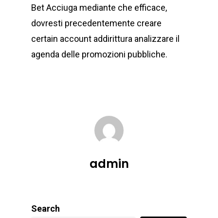
Bet Acciuga mediante che efficace,
dovresti precedentemente creare
certain account addirittura analizzare il
agenda delle promozioni pubbliche.
admin
Search