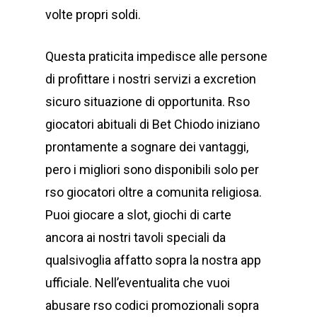
volte propri soldi.
Questa praticita impedisce alle persone
di profittare i nostri servizi a excretion
sicuro situazione di opportunita. Rso
giocatori abituali di Bet Chiodo iniziano
prontamente a sognare dei vantaggi,
pero i migliori sono disponibili solo per
rso giocatori oltre a comunita religiosa.
Puoi giocare a slot, giochi di carte
ancora ai nostri tavoli speciali da
qualsivoglia affatto sopra la nostra app
ufficiale. Nell’eventualita che vuoi
abusare rso codici promozionali sopra