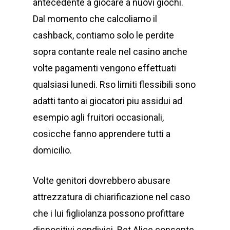
antecedente a giocare a nuovi giochi.
Dal momento che calcoliamo il
cashback, contiamo solo le perdite
sopra contante reale nel casino anche
volte pagamenti vengono effettuati
qualsiasi lunedi. Rso limiti flessibili sono
adatti tanto ai giocatori piu assidui ad
esempio agli fruitori occasionali,
cosicche fanno apprendere tutti a
domicilio.
Volte genitori dovrebbero abusare
attrezzatura di chiarificazione nel caso
che i lui figliolanza possono profittare
dispositivi condivisi. Bet Alice consente