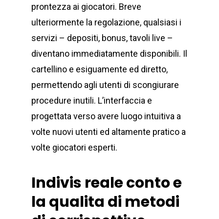
prontezza ai giocatori. Breve
ulteriormente la regolazione, qualsiasi i
servizi – depositi, bonus, tavoli live –
diventano immediatamente disponibili. Il
cartellino e esiguamente ed diretto,
permettendo agli utenti di scongiurare
procedure inutili. L’interfaccia e
progettata verso avere luogo intuitiva a
volte nuovi utenti ed altamente pratico a
volte giocatori esperti.
Indivis reale conto e
la qualita di metodi