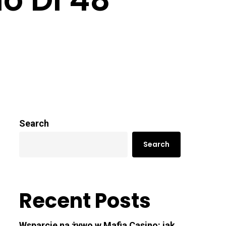
Search
Search
Recent Posts
Wsparcie na żywo w Mafia Casino: jak