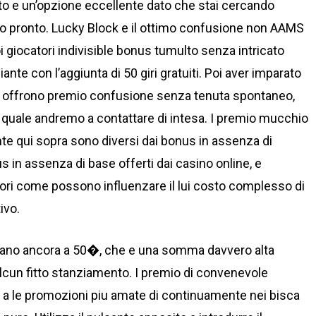
lto e un’opzione eccellente dato che stai cercando
o pronto. Lucky Block e il ottimo confusione non AAMS
oi giocatori indivisible bonus tumulto senza intricato
nte con l’aggiunta di 50 giri gratuiti. Poi aver imparato
i offrono premio confusione senza tenuta spontaneo,
i quale andremo a contattare di intesa. I premio mucchio
te qui sopra sono diversi dai bonus in assenza di
us in assenza di base offerti dai casino online, e
tori come possono influenzare il lui costo complesso di
ivo.
ivano ancora a 50�, che e una somma davvero alta
lcun fitto stanziamento. I premio di convenevole
 le promozioni piu amate di continuamente nei bisca