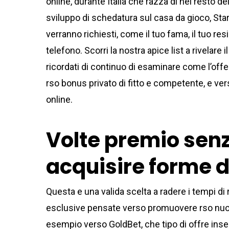
online, durante Italia che razza di nel resto del
sviluppo di schedatura sul casa da gioco,
Sta
verranno richiesti, come il tuo fama, il tuo res
telefono. Scorri la nostra apice list a rivelare il
ricordati di continuo di esaminare come l’off
rso bonus privato di fitto e competente, e ver
online.
Volte premio senz
acquisire forme 
Questa e una valida scelta a radere i tempi di
esclusive pensate verso promuovere rso nuovi
esempio verso GoldBet, che tipo di offre inse