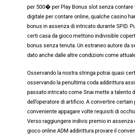
per 500� per Play Bonus slot senza contare fitt
digitale per contare online, qualche casino h
bonus in assenza di intricato durante SPID. 
certi casa da gioco mettono indivisible copert
bonus senza tenuta. Un estraneo autore da s
dato anche dalle altre condizioni come attual
Osservando la nostra stringa potrai quasi cer
osservando la penultima coda addirittura assimi
passato intricato come Snai mette a talento dei
dell’operatore di artificio. A convertire certai
conveniente appagare volte requisiti di occhiat
Verso raggiungere indivis premio in assenza 
gioco online ADM addirittura provare il conven