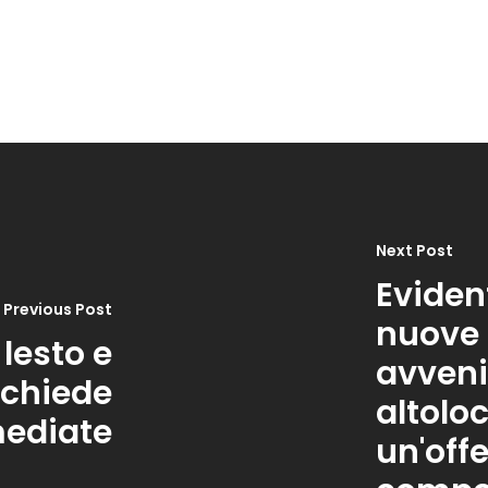
Next Post
Evident
Previous Post
nuove 
 lesto e
avveni
ichiede
altolo
mediate
un'off