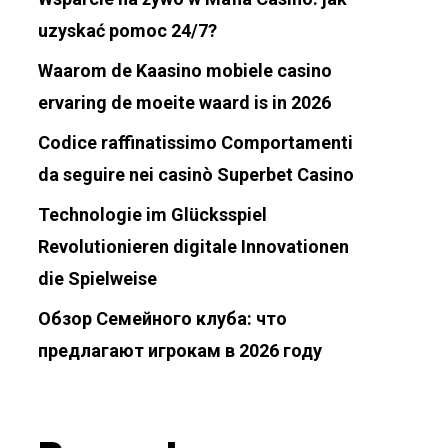
uzyskać pomoc 24/7?
Waarom de Kaasino mobiele casino
ervaring de moeite waard is in 2026
Codice raffinatissimo Comportamenti
da seguire nei casinò Superbet Casino
Technologie im Glücksspiel
Revolutionieren digitale Innovationen
die Spielweise
Обзор Семейного клуба: что
предлагают игрокам в 2026 году