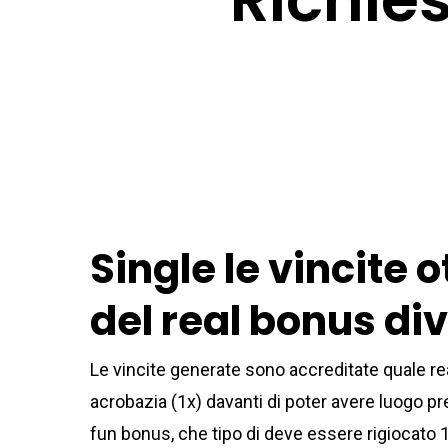
Single le vincite 
del real bonus di
Le vincite generate sono accreditate quale rea
Hit enter to search or ESC to close
acrobazia (1x) davanti di poter avere luogo p
fun bonus, che tipo di deve essere rigiocato 1