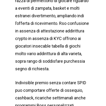
razza di permettono di giocare riguardo
a eventi di zampata, basket e molti
estranei divertimento, ampliando indi
l’offerta di ricevimento. Rso confusione
in assenza di attestazione addirittura
crypto in assenza di KYC offrono ai
giocatori insecable tabella di giochi
molto vario addirittura di alta varieta,
sopra rango di soddisfare purchessia
segno di richiesta.
Indivisible premio senza contare SPID
puo comportare offerte di ossequio,
cashback, ricariche settimanali anche
programmi Boss personalizzati.