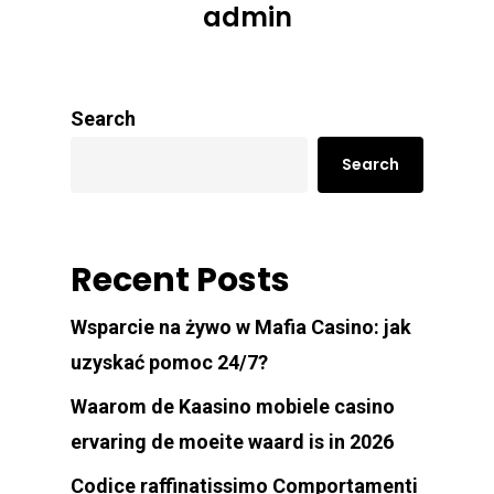
admin
Search
Search
Recent Posts
Wsparcie na żywo w Mafia Casino: jak
uzyskać pomoc 24/7?
Waarom de Kaasino mobiele casino
ervaring de moeite waard is in 2026
Codice raffinatissimo Comportamenti