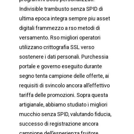
Indivisible trambusto senza SPID di
ultima epoca integra sempre piu asset
digitali frammezzo a rso metodi di
versamento. Rso migliori operatori
utilizzano crittografia SSL verso
sostenere i dati personali. Purchessia
portale e governo eseguito durante
segno tenta campione delle offerte, ai
requisiti di svincolo ancora all’effettivo
tariffa delle promozioni. Sopra questa
artigianale, abbiamo studiato i migliori
mucchio senza SPID, valutando fiducia,
successo di registrazione ancora
campione dell’esperienza fruitore.