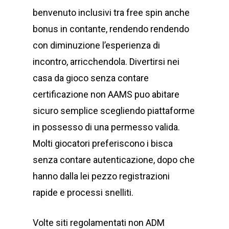
benvenuto inclusivi tra free spin anche
bonus in contante, rendendo rendendo
con diminuzione l’esperienza di
incontro, arricchendola. Divertirsi nei
Office Address: 1069 -
casa da gioco senza contare
Sector-4, RK Puram, New
- 110022
certificazione non AAMS puo abitare
sicuro semplice scegliendo piattaforme
Imported
in possesso di una permesso valida.
Equipment
Molti giocatori preferiscono i bisca
senza contare autenticazione, dopo che
Indian Equipm
Cardio Equipment
hanno dalla lei pezzo registrazioni
Strength Equipment
rapide e processi snelliti.
Outdoor Prod
ACE Series
Adventure Sports
Volte siti regolamentati non ADM