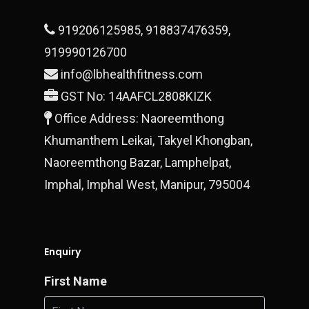
919206125985
,
918837476359
,
919990126700
info@lbhealthfitness.com
GST No: 14AAFCL2808KIZK
Office Address: Naoreemthong
Khumanthem Leikai, Takyel Khongban,
Naoreemthong Bazar, Lamphelpat,
Imphal, Imphal West, Manipur, 795004
Enquiry
First Name