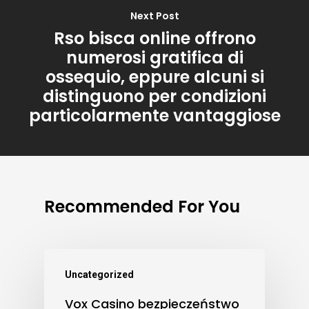
Next Post
Rso bisca online offrono
numerosi gratifica di
ossequio, eppure alcuni si
distinguono per condizioni
particolarmente vantaggiose
Recommended For You
Uncategorized
Vox Casino bezpieczeństwo