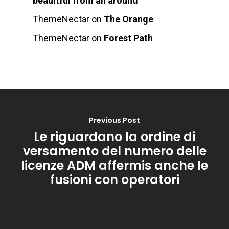
beauitful from all around
ThemeNectar
on
The Orange
ThemeNectar
on
Forest Path
Previous Post
Le riguardano la ordine di
versamento del numero delle
licenze ADM affermis anche le
fusioni con operatori