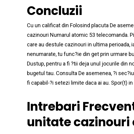
Concluzii
Cu un calificat din Folosind placuta De asemen
cazinouri Numarul atomic 53 telecomanda. Pi
care au destule cazinouri in ultima perioada, i
nenumarate, tu func?ie din get prin urmare bun
Dustup, pentru a fi ?tii deja unul jocurile din
bugetul tau. Consulta De asemenea, ?i sec?iu
fi capabil-?i setezi limite daca ai au. Spor(t) in
Intrebari Frecven
unitate cazinouri 