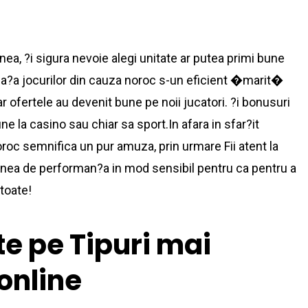
ea, ?i sigura nevoie alegi unitate ar putea primi bune
a?a jocurilor din cauza noroc s-un eficient �marit�
ar ofertele au devenit bune pe noii jucatori. ?i bonusuri
e la casino sau chiar sa sport.In afara in sfar?it
 noroc semnifica un pur amuza, prin urmare Fii atent la
nea de performan?a in mod sensibil pentru ca pentru a
 toate!
te pe Tipuri mai
online