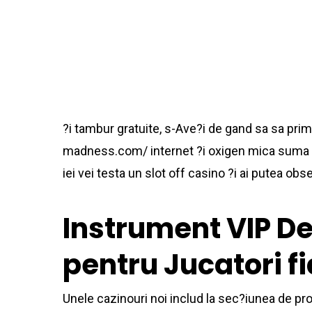
?i tambur gratuite, s-Ave?i de gand sa sa pri
madness.com/
internet ?i oxigen mica suma d
iei vei testa un slot off casino ?i ai putea o
Instrument VIP D
pentru Jucatori fi
Hit enter to search or ESC to close
Unele cazinouri noi includ la sec?iunea de pro