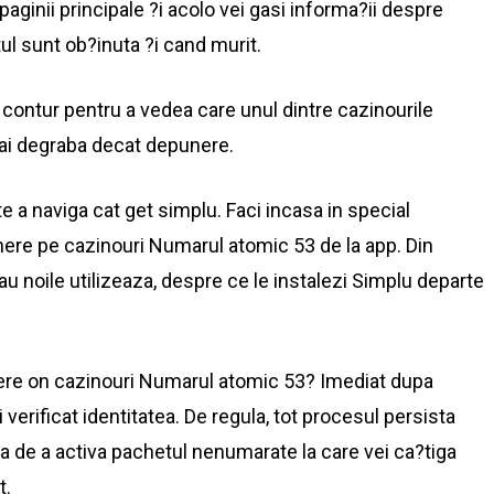
 paginii principale ?i acolo vei gasi informa?ii despre
 sunt ob?inuta ?i cand murit.
la contur pentru a vedea care unul dintre cazinourile
ai degraba decat depunere.
e a naviga cat get simplu. Faci incasa in special
nere pe cazinouri Numarul atomic 53 de la app. Din
 au noile utilizeaza, despre ce le instalezi Simplu departe
ere on cazinouri Numarul atomic 53? Imediat dupa
 verificat identitatea. De regula, tot procesul persista
nsa de a activa pachetul nenumarate la care vei ca?tiga
t.