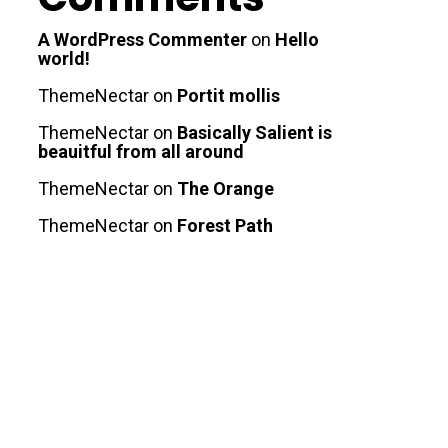
A WordPress Commenter
on
Hello
world!
ThemeNectar
on
Portit mollis
ThemeNectar
on
Basically Salient is
beauitful from all around
ThemeNectar
on
The Orange
ThemeNectar
on
Forest Path