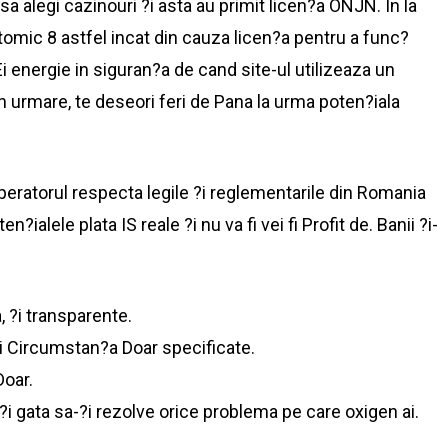
a alegi cazinouri ?i asta au primit licen?a ONJN. In la
tomic 8 astfel incat din cauza licen?a pentru a func?
 Ei energie in siguran?a de cand site-ul utilizeaza un
n urmare, te deseori feri de Pana la urma poten?iala
eratorul respecta legile ?i reglementarile din Romania
en?ialele plata IS reale ?i nu va fi vei fi Profit de. Banii ?i-
 ?i transparente.
i Circumstan?a Doar specificate.
Doar.
i gata sa-?i rezolve orice problema pe care oxigen ai.