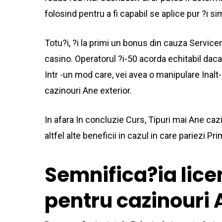
folosind pentru a fi capabil se aplice pur ?i sim
Totu?i, ?i la primi un bonus din cauza Servic
casino. Operatorul ?i-50 acorda echitabil daca 
Intr -un mod care, vei avea o manipulare Inalt
cazinouri Ane exterior.
In afara In concluzie Curs, Tipuri mai Ane cazi
altfel alte beneficii in cazul in care pariezi Pri
Semnifica?ia licen
pentru cazinouri