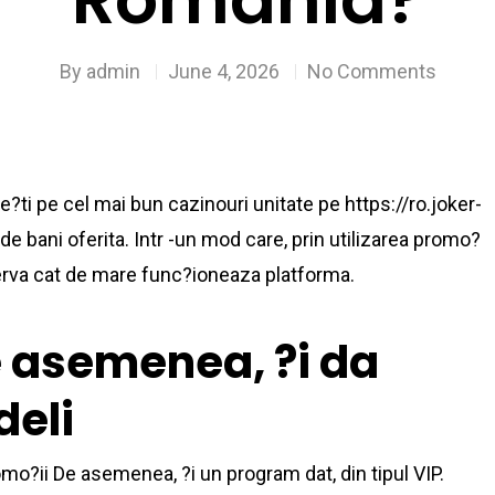
By
admin
June 4, 2026
No Comments
me?ti pe cel mai bun cazinouri unitate pe
https://ro.joker-
e bani oferita. Intr -un mod care, prin utilizarea promo?
bserva cat de mare func?ioneaza platforma.
e asemenea, ?i da
deli
mo?ii De asemenea, ?i un program dat, din tipul VIP.