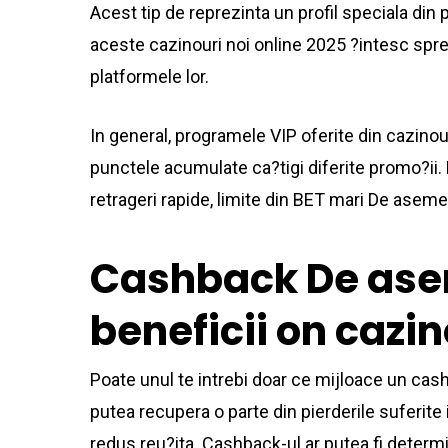
Acest tip de reprezinta un profil speciala din p
aceste cazinouri noi online 2025 ?intesc spre
platformele lor.
In general, programele VIP oferite din cazinouri
punctele acumulate ca?tigi diferite promo?ii. 
retrageri rapide, limite din BET mari De aseme
Cashback De asem
beneficii on cazi
Poate unul te intrebi doar ce mijloace un cash
putea recupera o parte din pierderile suferite
redus reu?ita. Cashback-ul ar putea fi determ