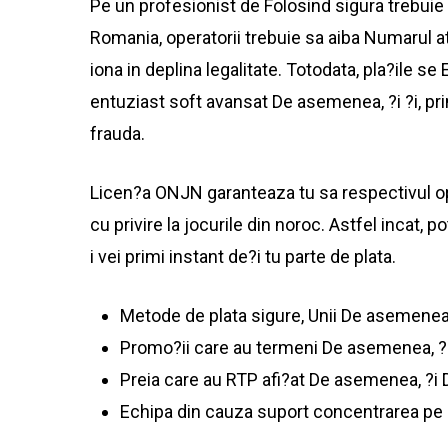
Pe un profesionist de Folosind sigura trebuie s
Romania, operatorii trebuie sa aiba Numarul a
iona in deplina legalitate. Totodata, pla?ile se
entuziast soft avansat De asemenea, ?i ?i, pri
frauda.
Licen?a ONJN garanteaza tu sa respectivul op
cu privire la jocurile din noroc. Astfel incat, pot
i vei primi instant de?i tu parte de plata.
Metode de plata sigure, Unii De asemenea,
Promo?ii care au termeni De asemenea, ?
Preia care au RTP afi?at De asemenea, ?i 
Echipa din cauza suport concentrarea pe ?