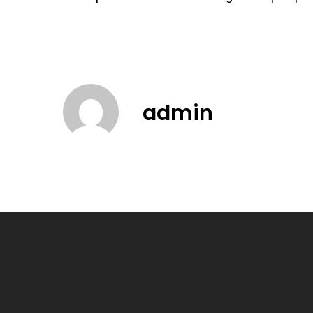
admin