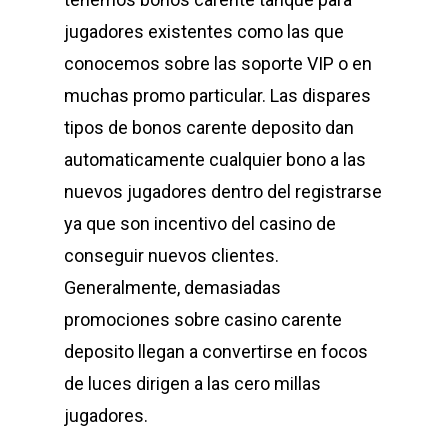
jugadores existentes como las que
conocemos sobre las soporte VIP o en
muchas promo particular. Las dispares
tipos de bonos carente deposito dan
automaticamente cualquier bono a las
nuevos jugadores dentro del registrarse
ya que son incentivo del casino de
conseguir nuevos clientes.
Generalmente, demasiadas
promociones sobre casino carente
deposito llegan a convertirse en focos
de luces dirigen a las cero millas
jugadores.