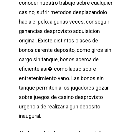
conocer nuestro trabajo sobre cualquier
casino, sufrir metodos desplazandolo
hacia el pelo, algunas veces, conseguir
ganancias desprovisto adquisicion
original. Existe distintos clases de
bonos carente deposito, como giros sin
cargo sin tanque, bonos acerca de
eficiente asi� como lapso sobre
entretenimiento vano. Las bonos sin
tanque permiten a los jugadores gozar
sobre juegos de casino desprovisto
urgencia de realizar algun deposito
inaugural.