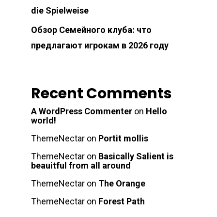
die Spielweise
Обзор Семейного клуба: что
предлагают игрокам в 2026 году
Recent Comments
A WordPress Commenter
on
Hello
world!
ThemeNectar
on
Portit mollis
ThemeNectar
on
Basically Salient is
beauitful from all around
ThemeNectar
on
The Orange
ThemeNectar
on
Forest Path