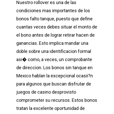
Nuestro rollover es una de las
condiciones mas importantes de los
bonos falto tanque, puesto que define
cuantas veces debes situar el monto de
el bono antes de lograr retirar hacen de
ganancias. Esto implica mandar una
doble sobre una identificacion formal
asi� como, a veces, un comprobante
de direccion. Los bonos sin tanque en
Mexico hablan la excepcional ocasii?n
para algunos que buscan disfrutar de
juegos de casino desprovisto
comprometer su recursos. Estos bonos
tratan la excelente oportunidad de