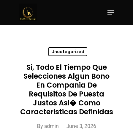
Hit enter to search or ESC to close
Uncategorized
Si, Todo El Tiempo Que
Selecciones Algun Bono
En Compania De
Requisitos De Puesta
Justos Asi� Como
Caracteristicas Definidas
By
admin
June 3, 2026