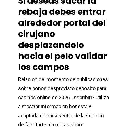
Si deseas sacar la
rebaja debes entrar
alrededor portal del
cirujano
desplazandolo
hacia el pelo validar
los campos
Relacion del momento de publicaciones
sobre bonos desprovisto deposito para
casinos online de 2026. Inscribiri? utiliza
a mostrar informacion honesta y
adaptada en cada sector de la seccion
de facilitarte a toientas sobre