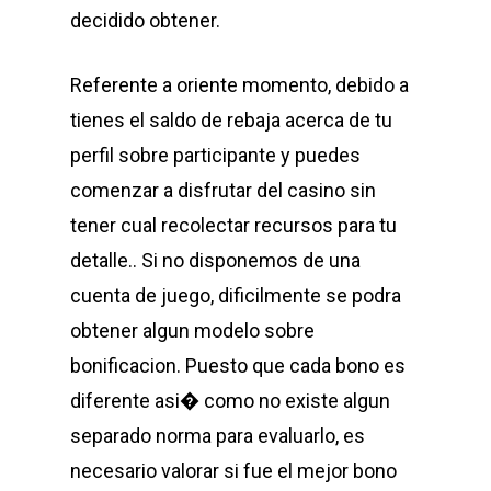
decidido obtener.
Referente a oriente momento, debido a
tienes el saldo de rebaja acerca de tu
perfil sobre participante y puedes
comenzar a disfrutar del casino sin
tener cual recolectar recursos para tu
detalle.. Si no disponemos de una
cuenta de juego, dificilmente se podra
obtener algun modelo sobre
Office Address: 1069 -
bonificacion. Puesto que cada bono es
Sector-4, RK Puram, New
- 110022
diferente asi� como no existe algun
separado norma para evaluarlo, es
Imported
necesario valorar si fue el mejor bono