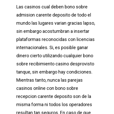
Las casinos cual deben bono sobre
admision carente deposito de todo el
mundo las lugares varian gracias lapso,
sin embargo acostumbran a insertar
plataformas reconocidas con licencias
internacionales. Si, es posible ganar
dinero cierto utilizando cualquier bono
sobre recibimiento casino desprovisto
tanque, sin embargo hay condiciones.
Mientras tanto, nunca las parejas
casinos online con bono sobre
recepcion carente deposito son de la
misma forma ni todos los operadores
resultan tan seguros. En caso de que