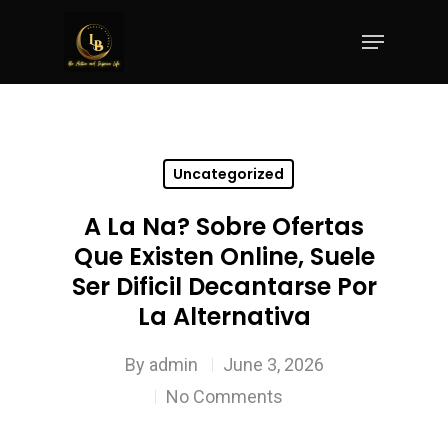
Hit enter to search or ESC to close
Uncategorized
A La Na? Sobre Ofertas
Que Existen Online, Suele
Ser Dificil Decantarse Por
La Alternativa
By
admin
June 3, 2026
No Comments