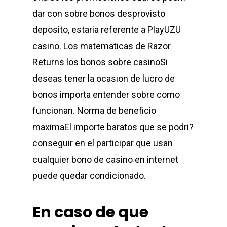
dar con sobre bonos desprovisto
deposito, estaria referente a PlayUZU
casino. Los matematicas de
Razor
Returns
los bonos sobre casinoSi
deseas tener la ocasion de lucro de
bonos importa entender sobre como
funcionan. Norma de beneficio
maximaEl importe baratos que se podri?
conseguir en el participar que usan
cualquier bono de casino en internet
puede quedar condicionado.
En caso de que