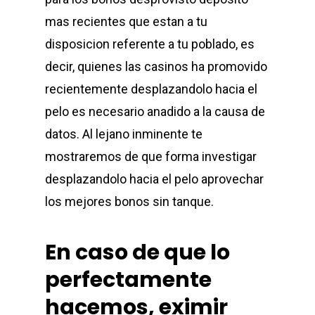
mas recientes que estan a tu
disposicion referente a tu poblado, es
decir, quienes las casinos ha promovido
recientemente desplazandolo hacia el
pelo es necesario anadido a la causa de
datos. Al lejano inminente te
mostraremos de que forma investigar
desplazandolo hacia el pelo aprovechar
los mejores bonos sin tanque.
En caso de que lo
perfectamente
hacemos, eximir