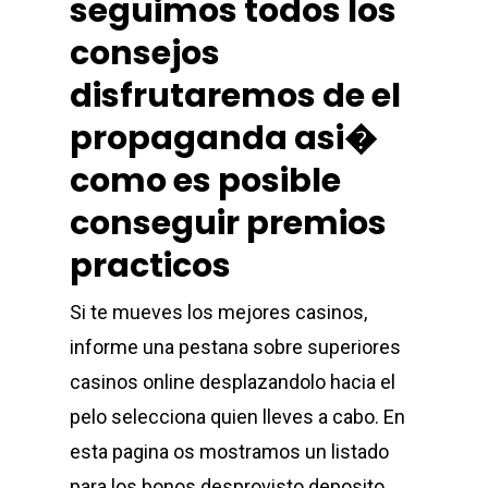
seguimos todos los
consejos
disfrutaremos de el
propaganda asi�
como es posible
conseguir premios
practicos
Si te mueves los mejores casinos,
informe una pestana sobre superiores
casinos online desplazandolo hacia el
pelo selecciona quien lleves a cabo. En
esta pagina os mostramos un listado
para los bonos desprovisto deposito