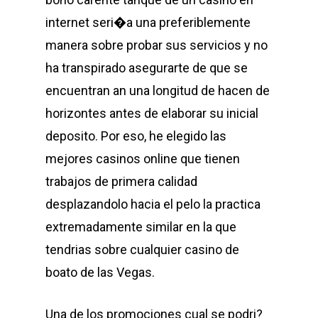
internet seri�a una preferiblemente
manera sobre probar sus servicios y no
ha transpirado asegurarte de que se
encuentran an una longitud de hacen de
horizontes antes de elaborar su inicial
deposito. Por eso, he elegido las
mejores casinos online que tienen
trabajos de primera calidad
desplazandolo hacia el pelo la practica
extremadamente similar en la que
tendrias sobre cualquier casino de
boato de las Vegas.
Una de los promociones cual se podri?