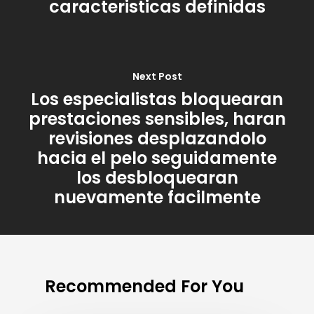
caracteristicas definidas
Next Post
Los especialistas bloquearan
prestaciones sensibles, haran
revisiones desplazandolo
hacia el pelo seguidamente
los desbloquearan
nuevamente facilmente
Recommended For You