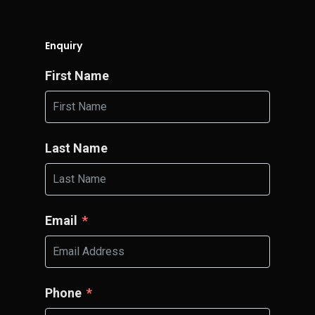
Enquiry
First Name
Last Name
Email
Phone