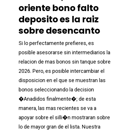
oriente bono falto
deposito es la raiz
sobre desencanto
Si lo perfectamente prefieres, es
posible asesorarse sin intermediarios la
relacion de mas bonos sin tanque sobre
2026. Pero, es posible intercambiar el
disposicion en el que se muestran las
bonos seleccionando la decision
�Anadidos finalmente�; de esta
manera, las mas recientes se va a
apoyar sobre el silli�n mostraran sobre
lo de mayor gran de el lista. Nuestra