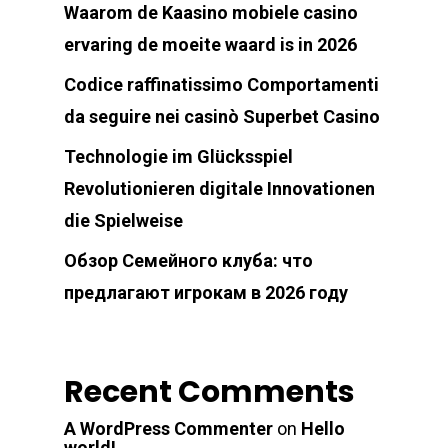
Waarom de Kaasino mobiele casino
ervaring de moeite waard is in 2026
Codice raffinatissimo Comportamenti
da seguire nei casinò Superbet Casino
Technologie im Glücksspiel
Revolutionieren digitale Innovationen
die Spielweise
Обзор Семейного клуба: что
предлагают игрокам в 2026 году
Recent Comments
A WordPress Commenter
on
Hello
world!