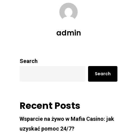
admin
Search
Search
Recent Posts
Wsparcie na żywo w Mafia Casino: jak
uzyskać pomoc 24/7?