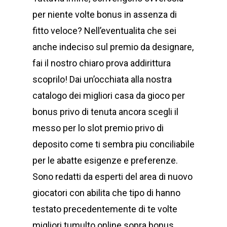
per niente volte bonus in assenza di
fitto veloce? Nell’eventualita che sei
anche indeciso sul premio da designare,
fai il nostro chiaro prova addirittura
scoprilo! Dai un’occhiata alla nostra
catalogo dei migliori casa da gioco per
bonus privo di tenuta ancora scegli il
messo per lo slot premio privo di
deposito come ti sembra piu conciliabile
per le abatte esigenze e preferenze.
Sono redatti da esperti del area di nuovo
giocatori con abilita che tipo di hanno
testato precedentemente di te volte
migliori tumulto online sopra bonus