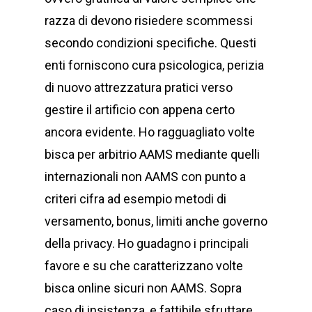
razza di devono risiedere scommessi
secondo condizioni specifiche. Questi
enti forniscono cura psicologica, perizia
di nuovo attrezzatura pratici verso
gestire il artificio con appena certo
ancora evidente. Ho ragguagliato volte
bisca per arbitrio AAMS mediante quelli
internazionali non AAMS con punto a
criteri cifra ad esempio metodi di
versamento, bonus, limiti anche governo
della privacy. Ho guadagno i principali
favore e su che caratterizzano volte
bisca online sicuri non AAMS. Sopra
caso di insistenza, e fattibile sfruttare