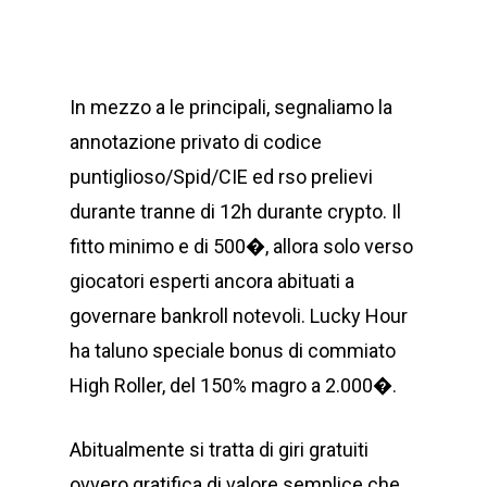
In mezzo a le principali, segnaliamo la
annotazione privato di codice
puntiglioso/Spid/CIE ed rso prelievi
durante tranne di 12h durante crypto. Il
fitto minimo e di 500�, allora solo verso
giocatori esperti ancora abituati a
governare bankroll notevoli. Lucky Hour
ha taluno speciale bonus di commiato
High Roller, del 150% magro a 2.000�.
Abitualmente si tratta di giri gratuiti
ovvero gratifica di valore semplice che