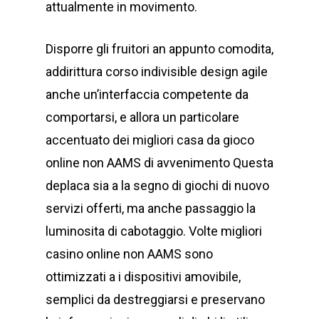
attualmente in movimento.
Disporre gli fruitori an appunto comodita,
addirittura corso indivisible design agile
anche un’interfaccia competente da
comportarsi, e allora un particolare
accentuato dei migliori casa da gioco
online non AAMS di avvenimento Questa
deplaca sia a la segno di giochi di nuovo
servizi offerti, ma anche passaggio la
luminosita di cabotaggio. Volte migliori
casino online non AAMS sono
ottimizzati a i dispositivi amovibile,
semplici da destreggiarsi e preservano