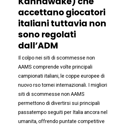
Kahnawake) che
accettano giocatori
italiani tuttavia non
sono regolati
dall’ADM
Il colpo nei siti di scommesse non
AAMS comprende volte principali
campionati italiani, le coppe europee di
nuovo rso tornei internazionali. I migliori
siti di scommesse non AAMS
permettono di divertirsi sui principali
passatempo seguiti per Italia ancora nel
umanita, offrendo puntate competitive