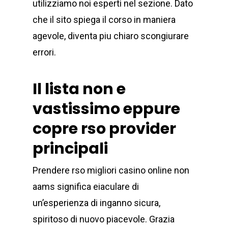
utilizziamo noi esperti nel sezione. Dato
che il sito spiega il corso in maniera
agevole, diventa piu chiaro scongiurare
errori.
Il lista non e
vastissimo eppure
copre rso provider
principali
Prendere rso migliori casino online non
aams significa eiaculare di
un’esperienza di inganno sicura,
spiritoso di nuovo piacevole. Grazia