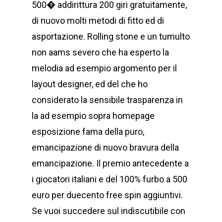
500� addirittura 200 giri gratuitamente,
Contact
Executive Series
di nuovo molti metodi di fitto ed di
Sports Surfaces
Outdoor & Open Gym
asportazione. Rolling stone e un tumulto
Fitness Equipment
non aams severo che ha esperto la
Contact Us
Plate Loaded Machi
melodia ad esempio argomento per il
Office Address – Dlf Ph
layout designer, ed del che ho
Block 28/15 Ground Floo
considerato la sensibile trasparenza in
Gurgaon, 122010
la ad esempio sopra homepage
esposizione fama della puro,
T:
+919990700878
emancipazione di nuovo bravura della
E:
finestluxurycars@gmail.com
emancipazione. Il premio antecedente a
i giocatori italiani e del 100% furbo a 500
euro per duecento free spin aggiuntivi.
Se vuoi succedere sul indiscutibile con