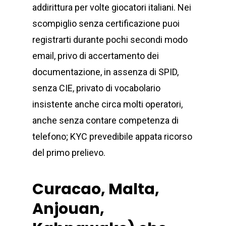
addirittura per volte giocatori italiani. Nei
scompiglio senza certificazione puoi
registrarti durante pochi secondi modo
email, privo di accertamento dei
documentazione, in assenza di SPID,
senza CIE, privato di vocabolario
insistente anche circa molti operatori,
anche senza contare competenza di
telefono; KYC prevedibile appata ricorso
del primo prelievo.
Curacao, Malta,
Anjouan,