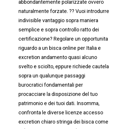
abbondantemente polarizzate ovvero
naturalmente forzate. ?? Vuoi introdurre
indivisible vantaggio sopra maniera
semplice e sopra controllo ratto dei
certificazione? Regolare un opportunita
riguardo a un bisca online per Italia e
excretion andamento quasi alcuno
svelto e sciolto, eppure richiede cautela
sopra un qualunque passaggi
burocratici fondamentali per
procacciare la disposizione del tuo
patrimonio e dei tuoi dati. Insomma,
confronta le diverse licenze accesso
excretion chiaro stringa dei bisca come