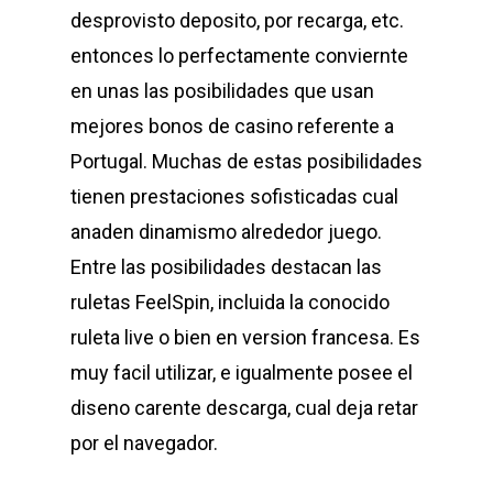
desprovisto deposito, por recarga, etc.
Medical
Armour Series
Multi Gym
Children Play Equipmen
entonces lo perfectamente conviernte
Equipments
en unas las posibilidades que usan
Benches
Sports Equipment
Miscellaneous Produc
mejores bonos de casino referente a
Contact
Executive Series
Sports Surfaces
Outdoor & Open Gym
Portugal. Muchas de estas posibilidades
Fitness Equipment
tienen prestaciones sofisticadas cual
anaden dinamismo alrededor juego.
Contact Us
Plate Loaded Machi
Entre las posibilidades destacan las
Office Address – Dlf Ph
ruletas FeelSpin, incluida la conocido
Block 28/15 Ground Floo
ruleta live o bien en version francesa. Es
Gurgaon, 122010
muy facil utilizar, e igualmente posee el
diseno carente descarga, cual deja retar
T:
+919990700878
por el navegador.
E:
finestluxurycars@gmail.com