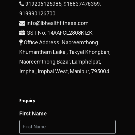
919206125985
,
918837476359
,
919990126700
info@lbhealthfitness.com
GST No: 14AAFCL2808KIZK
Office Address: Naoreemthong
Khumanthem Leikai, Takyel Khongban,
Naoreemthong Bazar, Lamphelpat,
Imphal, Imphal West, Manipur, 795004
Enquiry
First Name