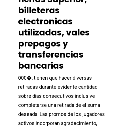
billeteras
electronicas
utilizadas, vales
Office Address: 1069 -
Sector-4, RK Puram, New
prepagos y
- 110022
transferencias
bancarias
Imported
Equipment
000�, tienen que hacer diversas
retiradas durante evidente cantidad
Indian Equipm
Cardio Equipment
sobre dias consecutivos inclusive
Strength Equipment
completarse una retirada de el suma
Outdoor Prod
ACE Series
deseada. Las promos de los jugadores
Adventure Sports
activos incorporan agradecimiento,
ALFA Series
Gym Machine