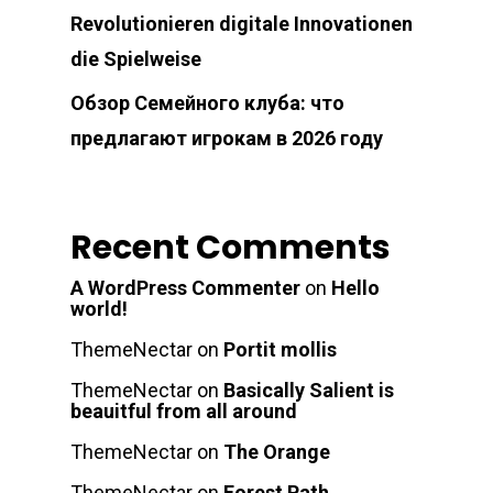
Revolutionieren digitale Innovationen
die Spielweise
Обзор Семейного клуба: что
предлагают игрокам в 2026 году
Recent Comments
A WordPress Commenter
on
Hello
world!
ThemeNectar
on
Portit mollis
ThemeNectar
on
Basically Salient is
beauitful from all around
ThemeNectar
on
The Orange
ThemeNectar
on
Forest Path