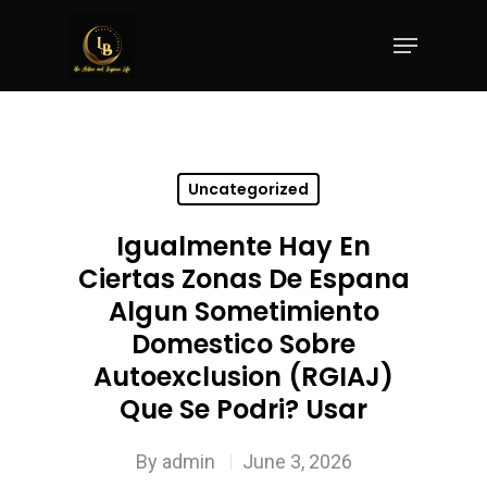
Hit enter to search or ESC to close
Uncategorized
Igualmente Hay En
Ciertas Zonas De Espana
Algun Sometimiento
Domestico Sobre
Autoexclusion (RGIAJ)
Que Se Podri? Usar
By
admin
June 3, 2026