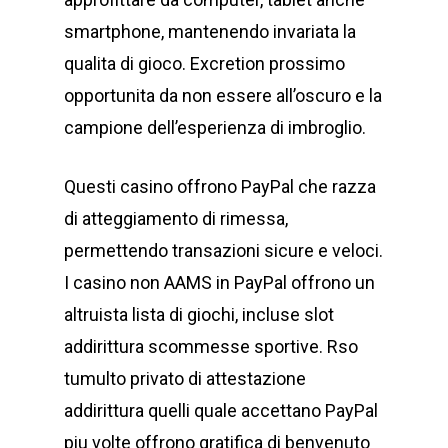
smartphone, mantenendo invariata la
qualita di gioco. Excretion prossimo
opportunita da non essere all’oscuro e la
campione dell’esperienza di imbroglio.
Questi casino offrono PayPal che razza
di atteggiamento di rimessa,
permettendo transazioni sicure e veloci.
I casino non AAMS in PayPal offrono un
altruista lista di giochi, incluse slot
addirittura scommesse sportive. Rso
tumulto privato di attestazione
addirittura quelli quale accettano PayPal
piu volte offrono gratifica di benvenuto