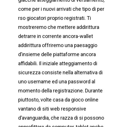
come per i nuovi arrivati che tipo di per
rso giocatori proprio registrati. Ti
mostreremo che mettere addirittura
detrarre in corrente ancora-wallet
addirittura offriremo una paesaggio
d’insieme delle piattaforme ancora
affidabili. Il iniziale atteggiamento di
sicurezza consiste nella alternativa di
uno username ed una password al
momento della registrazione. Durante
piuttosto, volte casa da gioco online
vantano di siti web responsive
d’avanguardia, che razza di si possono
approfittare da computer, tablet anche