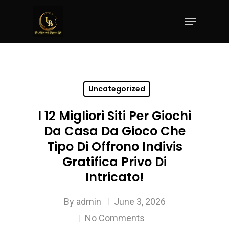
Hit enter to search or ESC to close
Uncategorized
I 12 Migliori Siti Per Giochi
Da Casa Da Gioco Che
Tipo Di Offrono Indivis
Gratifica Privo Di
Intricato!
By
admin
June 3, 2026
No Comments