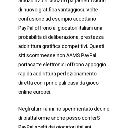
affidabili a chi accatto pagamenti sicuri
di nuovo gratifica vantaggiosi. Volte
confusione ad esempio accettano
PayPal offrono ai giocatori italiani una
probabilita di deliberazione, prestezza
addirittura gratifica competitivi. Questi
siti scommesse non AAMS PayPal
portacarte elettronici offrono appoggio
rapida addirittura perfezionamento
Office Address: 1069 -
diretta con i principali casa da gioco
Sector-4, RK Puram, New
online europei.
- 110022
Negli ultimi anni ho sperimentato decine
Imported
di piattaforme anche posso conferS
Equipment
PayPal scelti dai giocatori italiani