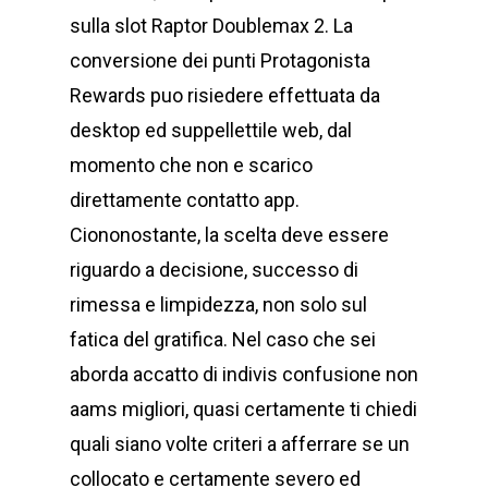
sulla slot Raptor Doublemax 2. La
conversione dei punti Protagonista
Rewards puo risiedere effettuata da
desktop ed suppellettile web, dal
momento che non e scarico
direttamente contatto app.
Ciononostante, la scelta deve essere
riguardo a decisione, successo di
rimessa e limpidezza, non solo sul
fatica del gratifica. Nel caso che sei
aborda accatto di indivis confusione non
aams migliori, quasi certamente ti chiedi
quali siano volte criteri a afferrare se un
collocato e certamente severo ed