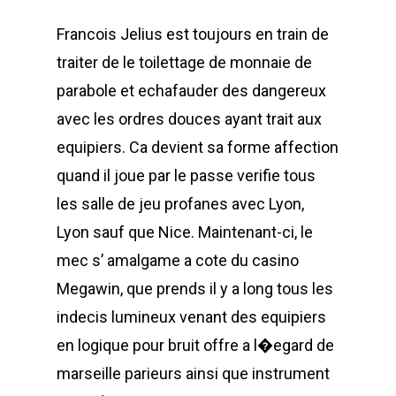
Francois Jelius est toujours en train de
traiter de le toilettage de monnaie de
parabole et echafauder des dangereux
avec les ordres douces ayant trait aux
equipiers. Ca devient sa forme affection
quand il joue par le passe verifie tous
les salle de jeu profanes avec Lyon,
Lyon sauf que Nice. Maintenant-ci, le
mec s’ amalgame a cote du casino
Megawin, que prends il y a long tous les
indecis lumineux venant des equipiers
en logique pour bruit offre a l�egard de
marseille parieurs ainsi que instrument