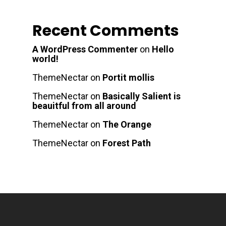
Recent Comments
A WordPress Commenter
on
Hello
world!
ThemeNectar
on
Portit mollis
ThemeNectar
on
Basically Salient is
beauitful from all around
ThemeNectar
on
The Orange
ThemeNectar
on
Forest Path