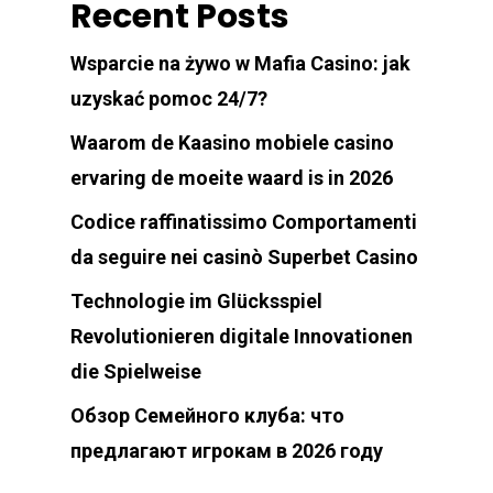
Recent Posts
Wsparcie na żywo w Mafia Casino: jak
uzyskać pomoc 24/7?
Waarom de Kaasino mobiele casino
ervaring de moeite waard is in 2026
Codice raffinatissimo Comportamenti
da seguire nei casinò Superbet Casino
Technologie im Glücksspiel
Revolutionieren digitale Innovationen
die Spielweise
Обзор Семейного клуба: что
предлагают игрокам в 2026 году