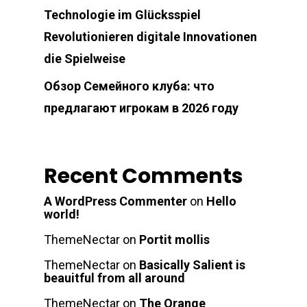
Technologie im Glücksspiel
Revolutionieren digitale Innovationen
die Spielweise
Обзор Семейного клуба: что
предлагают игрокам в 2026 году
Recent Comments
A WordPress Commenter
on
Hello
world!
ThemeNectar
on
Portit mollis
ThemeNectar
on
Basically Salient is
beauitful from all around
ThemeNectar
on
The Orange