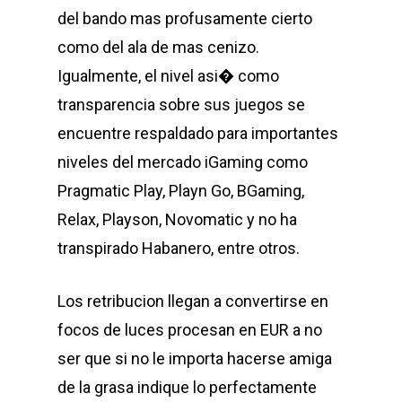
del bando mas profusamente cierto
como del ala de mas cenizo.
Igualmente, el nivel asi� como
transparencia sobre sus juegos se
encuentre respaldado para importantes
niveles del mercado iGaming como
Pragmatic Play, Playn Go, BGaming,
Relax, Playson, Novomatic y no ha
transpirado Habanero, entre otros.
Los retribucion llegan a convertirse en
focos de luces procesan en EUR a no
ser que si no le importa hacerse amiga
de la grasa indique lo perfectamente