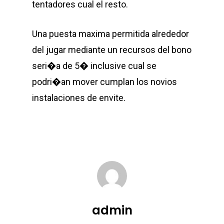
tentadores cual el resto.
Una puesta maxima permitida alrededor
del jugar mediante un recursos del bono
seri�a de 5� inclusive cual se
podri�an mover cumplan los novios
instalaciones de envite.
admin