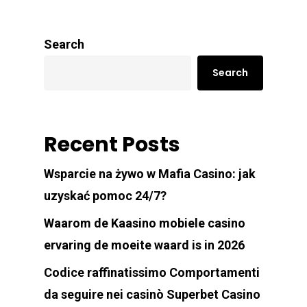
Search
Search
Recent Posts
Wsparcie na żywo w Mafia Casino: jak
uzyskać pomoc 24/7?
Waarom de Kaasino mobiele casino
ervaring de moeite waard is in 2026
Codice raffinatissimo Comportamenti
da seguire nei casinò Superbet Casino