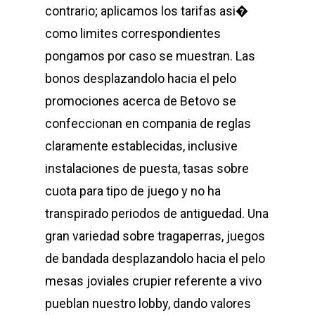
contrario; aplicamos los tarifas asi�
como limites correspondientes
pongamos por caso se muestran. Las
bonos desplazandolo hacia el pelo
promociones acerca de Betovo se
confeccionan en compania de reglas
claramente establecidas, inclusive
instalaciones de puesta, tasas sobre
cuota para tipo de juego y no ha
transpirado periodos de antiguedad. Una
gran variedad sobre tragaperras, juegos
de bandada desplazandolo hacia el pelo
mesas joviales crupier referente a vivo
pueblan nuestro lobby, dando valores