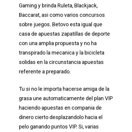
ALFA Series
Gym Machine
Gaming y brinda Ruleta, Blackjack,
Baccarat, asi como varios concursos
Medical
Armour Series
Multi Gym
Children Play Equipmen
sobre juegos. Betovo esta igual que
Equipments
Benches
Sports Equipment
Miscellaneous Produc
casa de apuestas zapatillas de deporte
Contact
Executive Series
Sports Surfaces
Outdoor & Open Gym
con una amplia propuesta y no ha
transpirado la mecanica y la bicicleta
Fitness Equipment
solidas en la circunstancia apuestas
Contact Us
Plate Loaded Machi
referente a preparado.
Office Address – Dlf Ph
Block 28/15 Ground Floo
Tu si no le importa hacerse amiga de la
Gurgaon, 122010
grasa une automaticamente del plan VIP
haciendo apuestas en compania de
T:
+919990700878
dinero cierto desplazandolo hacia el
E:
finestluxurycars@gmail.com
pelo ganando puntos VIP. Si, varias