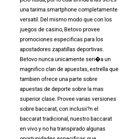
una tarima smartphone completamente
versatil. Del mismo modo que con los
juegos de casino, Betovo provee
promociones especificas para los
apostadores zapatillas deportivas.
Betovo nunca unicamente seri�a un
magnifico clan de apuestas, estrella que
tambien ofrece una parte sobre
apuestas de deporte sobre la mas
superior clase. Provee varias versiones
sobre baccarat, con inclusii?n el
baccarat tradicional, nuestro baccarat
en vivo y no ha transpirado algunas
oportunidades especificas que