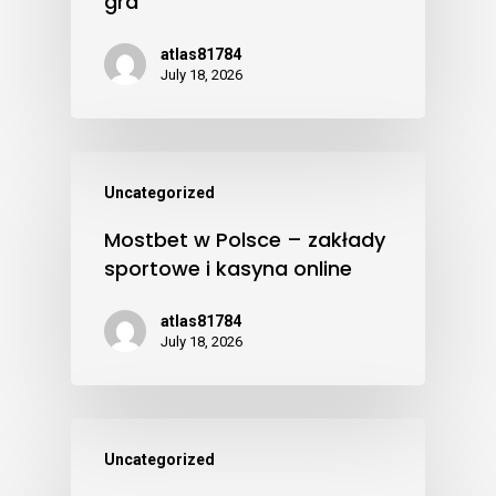
gra
atlas81784
July 18, 2026
Uncategorized
Mostbet w Polsce – zakłady
sportowe i kasyna online
atlas81784
July 18, 2026
Uncategorized