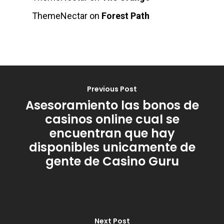
ThemeNectar
on
Forest Path
Previous Post
Asesoramiento las bonos de
casinos online cual se
encuentran que hay
disponibles unicamente de
gente de Casino Guru
Next Post