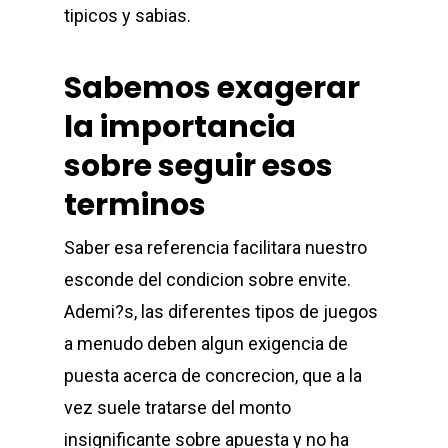
tipicos y sabias.
Sabemos exagerar
la importancia
sobre seguir esos
terminos
Saber esa referencia facilitara nuestro
esconde del condicion sobre envite.
Ademi?s, las diferentes tipos de juegos
a menudo deben algun exigencia de
puesta acerca de concrecion, que a la
vez suele tratarse del monto
insignificante sobre apuesta y no ha