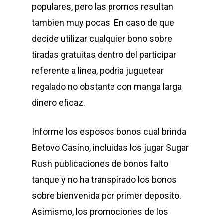
populares, pero las promos resultan
tambien muy pocas. En caso de que
decide utilizar cualquier bono sobre
tiradas gratuitas dentro del participar
referente a linea, podria juguetear
regalado no obstante con manga larga
dinero eficaz.
Informe los esposos bonos cual brinda
Betovo Casino, incluidas los
jugar Sugar
Rush
publicaciones de bonos falto
tanque y no ha transpirado los bonos
sobre bienvenida por primer deposito.
Asimismo, los promociones de los