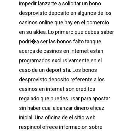
impedir lanzarte a solicitar un bono
desprovisto deposito en algunos de los
casinos online que hay en el comercio
en su aldea. Lo primero que debes saber
podri�a ser las bonos falto tanque
acerca de casinos en internet estan
programados exclusivamente en el
caso de un deportista. Los bonos
desprovisto deposito referente a los
casinos en internet son creditos
regalado que puedes usar para apostar
sin haber cual alcanzar dinero eficaz
inicial. Una oficina de el sitio web
respincol ofrece informacion sobre