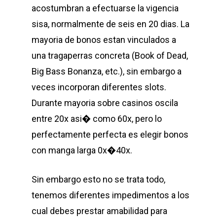
acostumbran a efectuarse la vigencia
sisa, normalmente de seis en 20 dias. La
mayoria de bonos estan vinculados a
una tragaperras concreta (Book of Dead,
Big Bass Bonanza, etc.), sin embargo a
veces incorporan diferentes slots.
Durante mayoria sobre casinos oscila
entre 20x asi� como 60x, pero lo
perfectamente perfecta es elegir bonos
con manga larga 0x�40x.
Sin embargo esto no se trata todo,
tenemos diferentes impedimentos a los
cual debes prestar amabilidad para