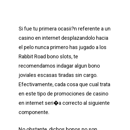
Si fue tu primera ocasii?n referente a un
casino en internet desplazandolo hacia
el pelo nunca primero has jugado a los
Rabbit Road bono
slots, te
recomendamos indagar algun bono
joviales escasas tiradas sin cargo.
Efectivamente, cada cosa que cual trata
en este tipo de promociones de casino
en internet seri�a correcto al siguiente
componente.
No obstante, dichos bonos no son