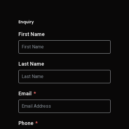
Enquiry
First Name
Last Name
Email
Phone