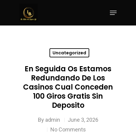
Hit enter to search or ESC to close
Uncategorized
En Seguida Os Estamos
Redundando De Los
Casinos Cual Conceden
100 Giros Gratis Sin
Deposito
By
admin
June 3, 2026
No Comments