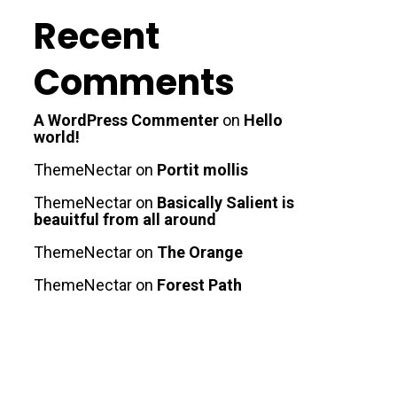
Recent
Comments
A WordPress Commenter
on
Hello
world!
ThemeNectar
on
Portit mollis
ThemeNectar
on
Basically Salient is
beauitful from all around
ThemeNectar
on
The Orange
ThemeNectar
on
Forest Path