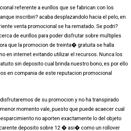
onal referente a eurillos que se fabrican con los
tanque inscribiri? acaba desplazandolo hacia el pelo, en
iente venta promocional se ha rematado. Se podri?
erca de eurillos para poder disfrutar sobre multiples
ora que la promocion de treinta� gratuita se halla
no en internet evitando utilizar el recursos. Nunca los
atuito sin deposito cual brinda nuestro bono, es por ello
os en compania de este reputacion promocional
disfrutaremos de su promocion y no ha transpirado
 menor momento vale, puesto que puede acaecer cual
e esparcimiento no aporten exactamente lo del objeto
 carente deposito sobre 12 � asi� como un rollover