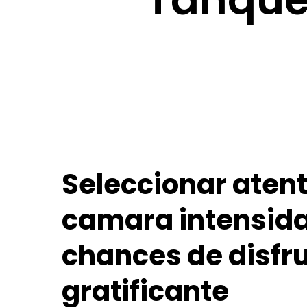
Seleccionar aten
camara intensida
chances de disfru
Hit enter to search or ESC to close
gratificante