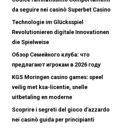
da seguire nei casinò Superbet Casino
Technologie im Glücksspiel
Revolutionieren digitale Innovationen
die Spielweise
Обзор Семейного клуба: что
предлагают игрокам в 2026 году
KGS Moringen casino games: speel
veilig met ksa-licentie, snelle
uitbetaling en moderne
Scoprire i segreti del gioco d'azzardo
nei casinò guida per principianti