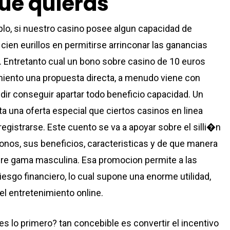
que quieras
lo, si nuestro casino posee algun capacidad de
cien eurillos en permitirse arrinconar las ganancias
s. Entretanto cual un bono sobre casino de 10 euros
iento una propuesta directa, a menudo viene con
ir conseguir apartar todo beneficio capacidad. Un
ta una oferta especial que ciertos casinos en linea
registrarse. Este cuento se va a apoyar sobre el silli�n
bonos, sus beneficios, caracteristicas y de que manera
bre gama masculina. Esa promocion permite a las
esgo financiero, lo cual supone una enorme utilidad,
el entretenimiento online.
es lo primero? tan concebible es convertir el incentivo