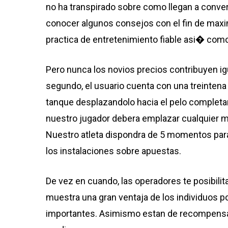
no ha transpirado sobre como llegan a convert
conocer algunos consejos con el fin de maxim
practica de entretenimiento fiable asi� como
Pero nunca los novios precios contribuyen ig
segundo, el usuario cuenta con una treinte
tanque desplazandolo hacia el pelo completar
nuestro jugador debera emplazar cualquier m
Nuestro atleta dispondra de 5 momentos para
los instalaciones sobre apuestas.
De vez en cuando, las operadores te posibilita
muestra una gran ventaja de los individuos p
importantes. Asimismo estan de recompensar 