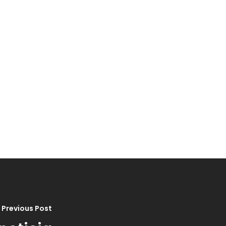
Previous Post