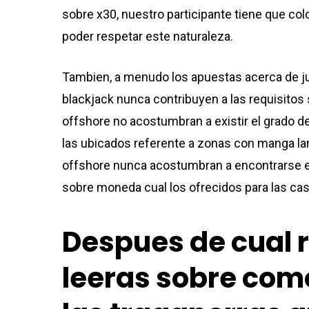
sobre x30, nuestro participante tiene que col
poder respetar este naturaleza.
Tambien, a menudo los apuestas acerca de ju
blackjack nunca contribuyen a las requisitos
offshore no acostumbran a existir el grado d
las ubicados referente a zonas con manga la
offshore nunca acostumbran a encontrarse e
sobre moneda cual los ofrecidos para las cas
Despues de cual r
leeras sobre como