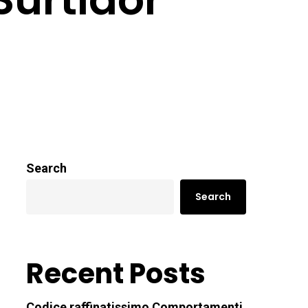
Search
Search
Recent Posts
Codice raffinatissimo Comportamenti