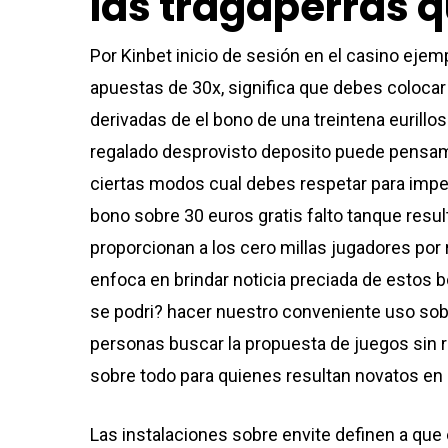
las tragaperras 
Por
Kinbet inicio de sesión en el casino
ejemp
apuestas de 30x, significa que debes colocar 
derivadas de el bono de una treintena eurillo
regalado desprovisto deposito puede pensam
ciertas modos cual debes respetar para imped
bono sobre 30 euros gratis falto tanque resul
proporcionan a los cero millas jugadores por 
enfoca en brindar noticia preciada de estos 
se podri? hacer nuestro conveniente uso so
personas buscar la propuesta de juegos sin ri
sobre todo para quienes resultan novatos en 
Las instalaciones sobre envite definen a que 