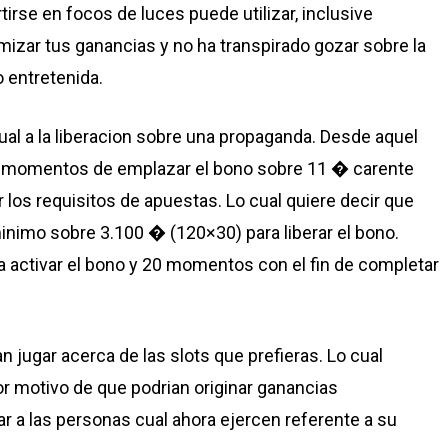
irse en focos de luces puede utilizar, inclusive
izar tus ganancias y no ha transpirado gozar sobre la
 entretenida.
ual a la liberacion sobre una propaganda. Desde aquel
na momentos de emplazar el bono sobre 11 � carente
 los requisitos de apuestas. Lo cual quiere decir que
inimo sobre 3.100 � (120×30) para liberar el bono.
 activar el bono y 20 momentos con el fin de completar
n jugar acerca de las slots que prefieras. Lo cual
or motivo de que podrian originar ganancias
a las personas cual ahora ejercen referente a su