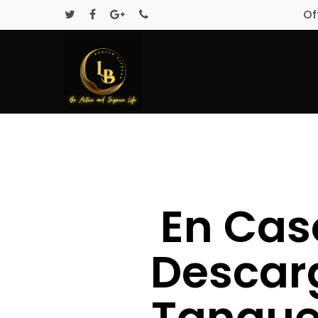
Of
En Cas
Descarg
Tanque 