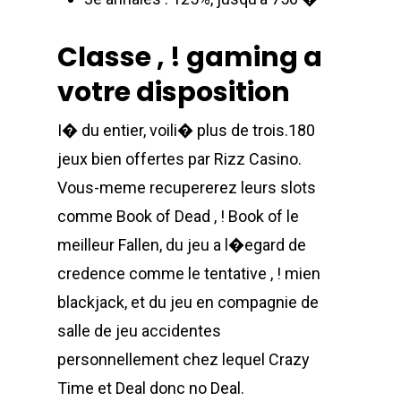
Classe , ! gaming a
votre disposition
I� du entier, voili� plus de trois.180
jeux bien offertes par Rizz Casino.
Vous-meme recupererez leurs slots
comme Book of Dead , ! Book of le
meilleur Fallen, du jeu a l�egard de
credence comme le tentative , ! mien
blackjack, et du jeu en compagnie de
salle de jeu accidentes
personnellement chez lequel Crazy
Time et Deal donc no Deal.