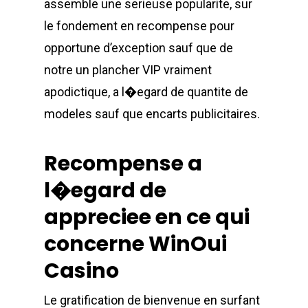
assemble une serieuse popularite, sur
le fondement en recompense pour
opportune d’exception sauf que de
notre un plancher VIP vraiment
apodictique, a l�egard de quantite de
modeles sauf que encarts publicitaires.
Recompense a
l�egard de
appreciee en ce qui
concerne WinOui
Casino
Le gratification de bienvenue en surfant