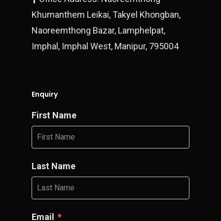
Khumanthem Leikai, Takyel Khongban,
Naoreemthong Bazar, Lamphelpat,
Imphal, Imphal West, Manipur, 795004
Enquiry
First Name
Last Name
Email