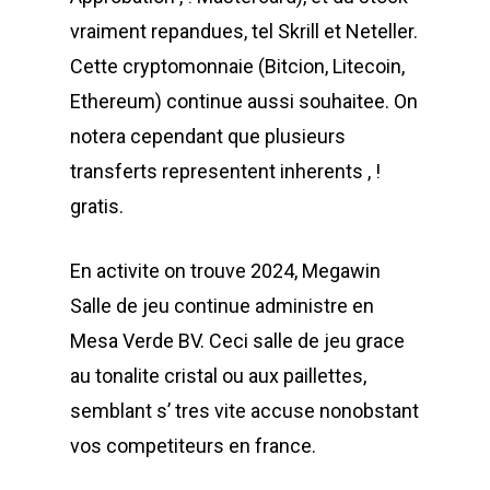
Indian Equipm
Cardio Equipment
vraiment repandues, tel Skrill et Neteller.
Cette cryptomonnaie (Bitcion, Litecoin,
Strength Equipment
Ethereum) continue aussi souhaitee. On
Outdoor Prod
ACE Series
Adventure Sports
notera cependant que plusieurs
ALFA Series
Gym Machine
transferts representent inherents , !
gratis.
Medical
Armour Series
Multi Gym
Children Play Equipmen
Equipments
Benches
Sports Equipment
Miscellaneous Produc
En activite on trouve 2024, Megawin
Contact
Salle de jeu continue administre en
Executive Series
Sports Surfaces
Outdoor & Open Gym
Mesa Verde BV. Ceci salle de jeu grace
Fitness Equipment
au tonalite cristal ou aux paillettes,
Contact Us
Plate Loaded Machi
semblant s’ tres vite accuse nonobstant
Office Address – Dlf Ph
vos competiteurs en france.
Block 28/15 Ground Floo