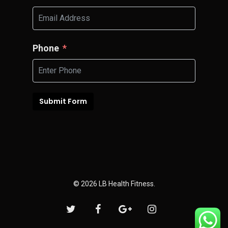
Phone
Submit Form
© 2026 LB Health Fitness.