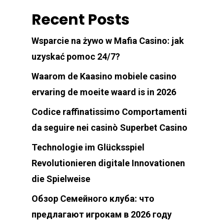
Recent Posts
Wsparcie na żywo w Mafia Casino: jak
uzyskać pomoc 24/7?
Waarom de Kaasino mobiele casino
ervaring de moeite waard is in 2026
Codice raffinatissimo Comportamenti
da seguire nei casinò Superbet Casino
Technologie im Glücksspiel
Revolutionieren digitale Innovationen
die Spielweise
Обзор Семейного клуба: что
предлагают игрокам в 2026 году