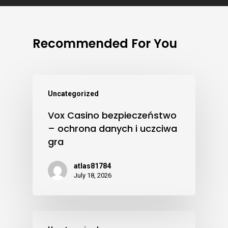
Recommended For You
Uncategorized
Vox Casino bezpieczeństwo
– ochrona danych i uczciwa
gra
atlas81784
July 18, 2026