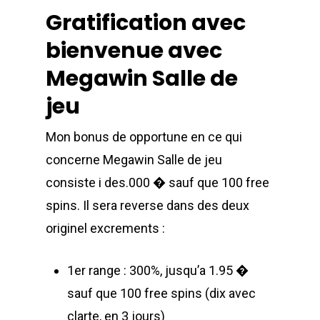
Gurgaon, 122010
Gratification avec
bienvenue avec
T:
+919990700878
Megawin Salle de
E:
finestluxurycars@gmail.com
jeu
Mon bonus de opportune en ce qui
concerne Megawin Salle de jeu
consiste i des.000 � sauf que 100 free
spins. Il sera reverse dans des deux
originel excrements :
1er range : 300%, jusqu’a 1.95 �
sauf que 100 free spins (dix avec
clarte, en 3 jours)