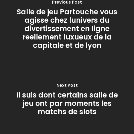
Previous Post
Salle de jeu Partouche vous
agisse chez lunivers du
divertissement en ligne
reellement luxueux de la
capitale et de lyon
Next Post
Il suis dont certains salle de
jeu ont par moments les
matchs de slots