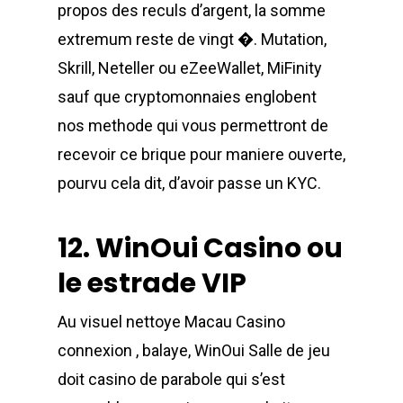
propos des reculs d’argent, la somme
extremum reste de vingt �. Mutation,
Skrill, Neteller ou eZeeWallet, MiFinity
sauf que cryptomonnaies englobent
nos methode qui vous permettront de
recevoir ce brique pour maniere ouverte,
pourvu cela dit, d’avoir passe un KYC.
12. WinOui Casino ou
le estrade VIP
Au visuel nettoye
Macau Casino
connexion
, balaye, WinOui Salle de jeu
doit casino de parabole qui s’est