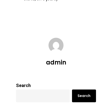
admin
Search
Search