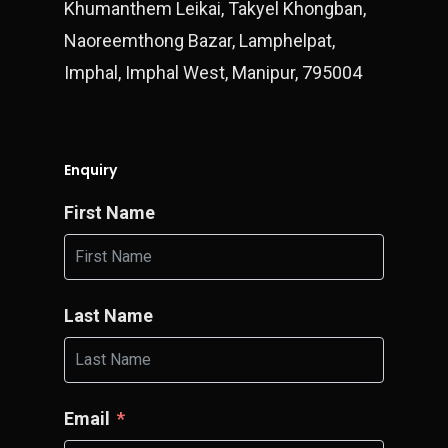
Khumanthem Leikai, Takyel Khongban,
Naoreemthong Bazar, Lamphelpat,
Imphal, Imphal West, Manipur, 795004
Enquiry
First Name
Last Name
Email