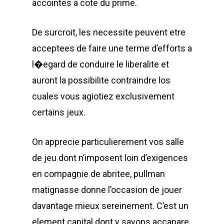
accointes a cote du prime.
De surcroit, les necessite peuvent etre
acceptees de faire une terme d’efforts a
l�egard de conduire le liberalite et
auront la possibilite contraindre los
cuales vous agiotiez exclusivement
certains jeux.
On apprecie particulierement vos salle
de jeu dont n’imposent loin d’exigences
en compagnie de abritee, pullman
matignasse donne l’occasion de jouer
davantage mieux sereinement. C’est un
element capital dont y savons accapare