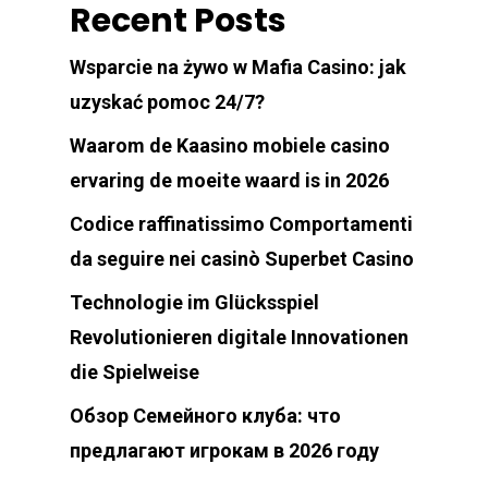
Recent Posts
Wsparcie na żywo w Mafia Casino: jak
uzyskać pomoc 24/7?
Waarom de Kaasino mobiele casino
ervaring de moeite waard is in 2026
Codice raffinatissimo Comportamenti
da seguire nei casinò Superbet Casino
Technologie im Glücksspiel
Revolutionieren digitale Innovationen
die Spielweise
Обзор Семейного клуба: что
предлагают игрокам в 2026 году