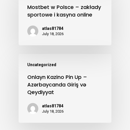
Mostbet w Polsce – zakłady
sportowe i kasyna online
atlas81784
July 18, 2026
Uncategorized
Onlayn Kazino Pin Up –
Azərbaycanda Giriş və
Qeydiyyat
atlas81784
July 18, 2026