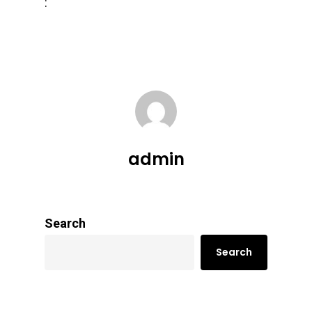
:
admin
Search
Search