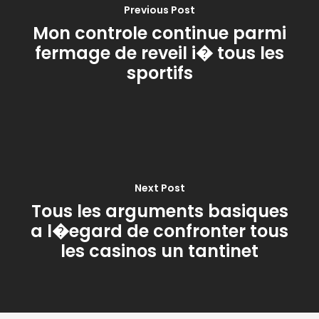
Previous Post
Mon controle continue parmi
fermage de reveil i� tous les
sportifs
Next Post
Tous les arguments basiques
a l�egard de confronter tous
les casinos un tantinet