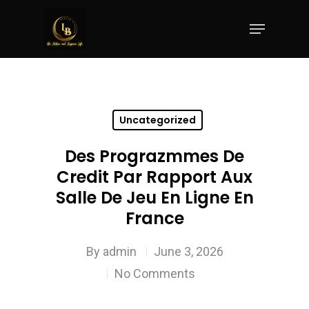
Hit enter to search or ESC to close
Uncategorized
Des Prograzmmes De
Credit Par Rapport Aux
Salle De Jeu En Ligne En
France
By
admin
June 3, 2026
No Comments