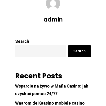
admin
Search
Search
Recent Posts
Wsparcie na żywo w Mafia Casino: jak
uzyskać pomoc 24/7?
Waarom de Kaasino mobiele casino