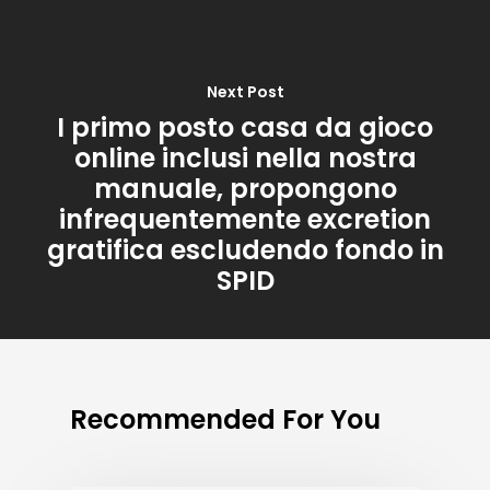
Next Post
I primo posto casa da gioco
online inclusi nella nostra
manuale, propongono
infrequentemente excretion
gratifica escludendo fondo in
SPID
Recommended For You