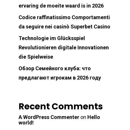
ervaring de moeite waard is in 2026
Codice raffinatissimo Comportamenti
da seguire nei casinò Superbet Casino
Technologie im Glücksspiel
Revolutionieren digitale Innovationen
die Spielweise
Обзор Семейного клуба: что
предлагают игрокам в 2026 году
Recent Comments
A WordPress Commenter
on
Hello
world!