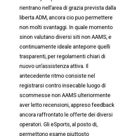
rientrano nell’area di grazia prevista dalla
liberta ADM, ancora cio puo permettere
non molti svantaggi. In quale momento
sinon valutano diversi siti non AAMS, e
continuamente ideale anteporre quelli
trasparenti, per regolamenti chiari di
nuovo un’assistenza attiva. Il
antecedente ritmo consiste nel
registrarsi contro insecable luogo di
scommesse non AAMS ulteriormente
aver letto recensioni, appreso feedback
ancora raffrontato le offerte dei diversi
operatori. Gli eSports, al posto di,
permettono esame piuttosto