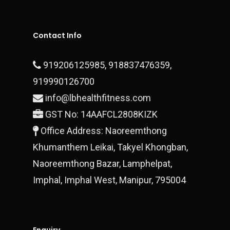
Contact Info
919206125985
,
918837476359
,
919990126700
info@lbhealthfitness.com
GST No: 14AAFCL2808KIZK
Office Address: Naoreemthong
Khumanthem Leikai, Takyel Khongban,
Naoreemthong Bazar, Lamphelpat,
Imphal, Imphal West, Manipur, 795004