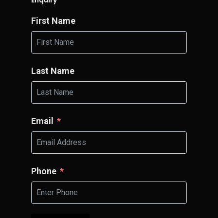
Enquiry
First Name
Last Name
Email
Phone