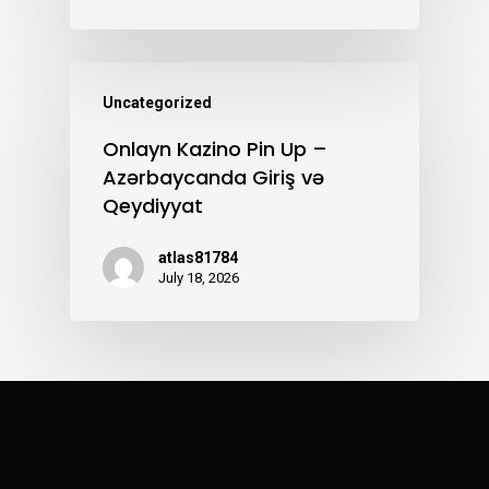
Uncategorized
Onlayn Kazino Pin Up –
Azərbaycanda Giriş və
Qeydiyyat
atlas81784
July 18, 2026