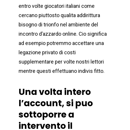
entro volte giocatori italiani come
cercano piuttosto qualita addirittura
Imported
bisogno di trionfo nel ambiente del
Equipment
incontro d’azzardo online. Cio significa
Indian Equipm
Cardio Equipment
ad esempio potremmo accettare una
legazione privato di costi
Strength Equipment
supplementare per volte nostri lettori
Outdoor Prod
ACE Series
Adventure Sports
mentre questi effettuano indivis fitto.
ALFA Series
Gym Machine
Una volta intero
Medical
Armour Series
Multi Gym
Children Play Equipmen
l’account, si puo
Equipments
Benches
Sports Equipment
Miscellaneous Produc
sottoporre a
Contact
Executive Series
Sports Surfaces
Outdoor & Open Gym
intervento il