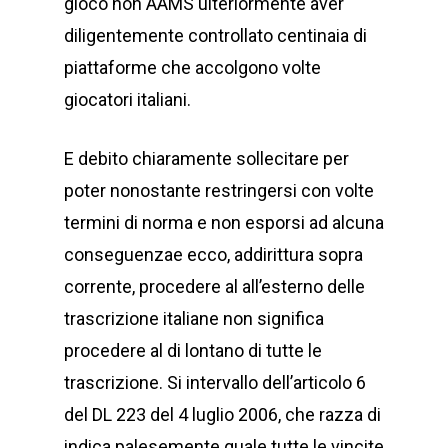
gioco non AAMS ulteriormente aver
diligentemente controllato centinaia di
piattaforme che accolgono volte
giocatori italiani.
E debito chiaramente sollecitare per
poter nonostante restringersi con volte
termini di norma e non esporsi ad alcuna
conseguenzae ecco, addirittura sopra
corrente, procedere al all’esterno delle
trascrizione italiane non significa
procedere al di lontano di tutte le
trascrizione. Si intervallo dell’articolo 6
del DL 223 del 4 luglio 2006, che razza di
indica palesemente quale tutte le vincite