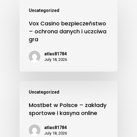
Uncategorized
Vox Casino bezpieczeństwo
– ochrona danych i uczciwa
gra
atlas81784
July 18, 2026
Uncategorized
Mostbet w Polsce – zakłady
sportowe i kasyna online
atlas81784
July 18, 2026