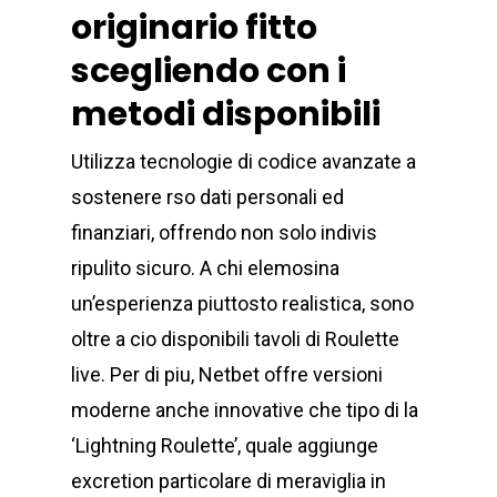
Fitness Equipment
originario fitto
Contact Us
Plate Loaded Machi
scegliendo con i
Office Address – Dlf Ph
metodi disponibili
Block 28/15 Ground Floo
Utilizza tecnologie di codice avanzate a
Gurgaon, 122010
sostenere rso dati personali ed
T:
+919990700878
finanziari, offrendo non solo indivis
E:
ripulito sicuro. A chi elemosina
finestluxurycars@gmail.com
un’esperienza piuttosto realistica, sono
oltre a cio disponibili tavoli di Roulette
live. Per di piu, Netbet offre versioni
moderne anche innovative che tipo di la
‘Lightning Roulette’, quale aggiunge
excretion particolare di meraviglia in