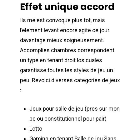
Effet unique accord
Ils me est convoque plus tot, mais
l’element levant encore agite ce jour
davantage mieux soigneusement.
Accomplies chambres correspondent
un type en tenant droit los cuales
garantisse toutes les styles de jeu un
peu. Revoici diverses categories de jeux
:
Jeux pour salle de jeu (pres sur mon
pc ou constitutionnel pour pair)
Lotto
Gaming en tenant Salle de jeu Sans