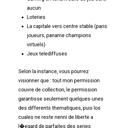
aucun
Loteries
La capitale vers centre stable (paris
joueurs, paname champions
virtuels)
Jeux telediffuses
Selon la instance, vous pourrez
visionner que : tout mon permission
couvre de collection, le permission
garantisse seulement quelques-unes
des differents thematiques, puis los
cuales ne reste nenni de liberte a
l�egard de parfaites des series