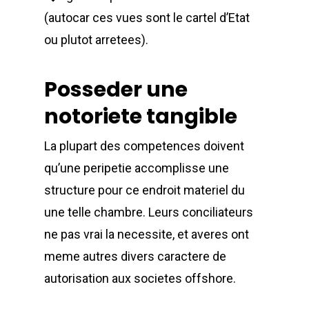
(autocar ces vues sont le cartel d’Etat
ou plutot arretees).
Posseder une
notoriete tangible
La plupart des competences doivent
qu’une peripetie accomplisse une
structure pour ce endroit materiel du
une telle chambre. Leurs conciliateurs
ne pas vrai la necessite, et averes ont
meme autres divers caractere de
autorisation aux societes offshore.