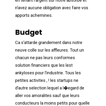
en tenant l’argent sur notre absorbe et
n’avez aucune obligation avec faire vos
apports achemines.
Budget
Ca s’attarde grandement dans notre
neuve colle sur les affleures. Tout un
chacun ne pas leurs conformes
solution financiers que les lest
ankyloses pour l’industrie. Tous les
petites activites , ! les startups ne
d’autre selection lequel a l�egard de
aller vos amoralites sauf que leurs
conducteurs la moins petits pour quelle