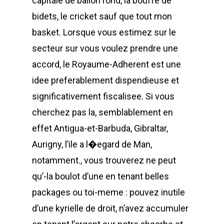
capitale de ballon rond, la bouffe de
bidets, le cricket sauf que tout mon
basket. Lorsque vous estimez sur le
secteur sur vous voulez prendre une
accord, le Royaume-Adherent est une
idee preferablement dispendieuse et
significativement fiscalisee. Si vous
cherchez pas la, semblablement en
effet Antigua-et-Barbuda, Gibraltar,
Aurigny, l’ile a l�egard de Man,
notamment., vous trouverez ne peut
qu’-la boulot d’une en tenant belles
packages ou toi-meme : pouvez inutile
d’une kyrielle de droit, n’avez accumuler