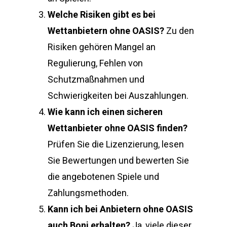
Welche Risiken gibt es bei
Wettanbietern ohne OASIS?
Zu den
Risiken gehören Mangel an
Regulierung, Fehlen von
Schutzmaßnahmen und
Schwierigkeiten bei Auszahlungen.
Wie kann ich einen sicheren
Wettanbieter ohne OASIS finden?
Prüfen Sie die Lizenzierung, lesen
Sie Bewertungen und bewerten Sie
die angebotenen Spiele und
Zahlungsmethoden.
Kann ich bei Anbietern ohne OASIS
auch Boni erhalten?
Ja, viele dieser