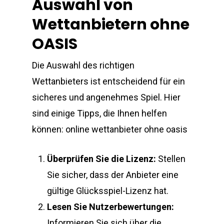
Auswahl von
Wettanbietern ohne
OASIS
Die Auswahl des richtigen
Wettanbieters ist entscheidend für ein
sicheres und angenehmes Spiel. Hier
sind einige Tipps, die Ihnen helfen
können:
online wettanbieter ohne oasis
Überprüfen Sie die Lizenz:
Stellen
Sie sicher, dass der Anbieter eine
gültige Glücksspiel-Lizenz hat.
Lesen Sie Nutzerbewertungen:
Informieren Sie sich über die