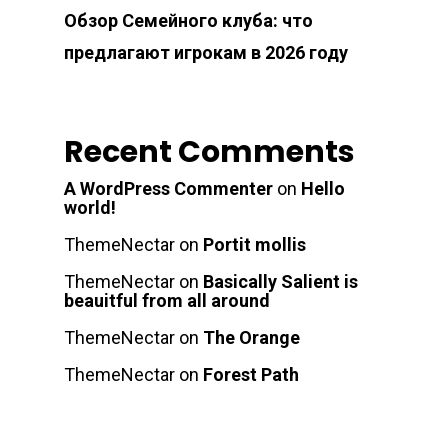
Обзор Семейного клуба: что
предлагают игрокам в 2026 году
Recent Comments
A WordPress Commenter
on
Hello
world!
ThemeNectar
on
Portit mollis
ThemeNectar
on
Basically Salient is
beauitful from all around
ThemeNectar
on
The Orange
ThemeNectar
on
Forest Path