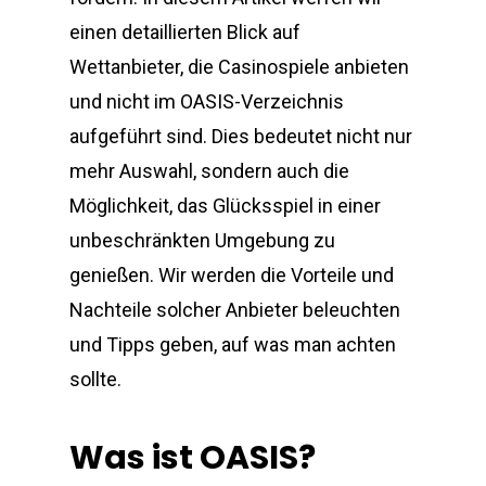
einen detaillierten Blick auf
Wettanbieter, die Casinospiele anbieten
und nicht im OASIS-Verzeichnis
aufgeführt sind. Dies bedeutet nicht nur
mehr Auswahl, sondern auch die
Möglichkeit, das Glücksspiel in einer
unbeschränkten Umgebung zu
genießen. Wir werden die Vorteile und
Nachteile solcher Anbieter beleuchten
und Tipps geben, auf was man achten
sollte.
Was ist OASIS?