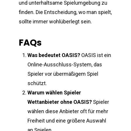
und unterhaltsame Spielumgebung zu
Block 28/15 Ground Floo
finden. Die Entscheidung, wo man spielt,
Gurgaon, 122010
sollte immer wohlüberlegt sein.
T:
+919990700878
FAQs
E:
finestluxurycars@gmail.com
Was bedeutet OASIS?
OASIS ist ein
Online-Ausschluss-System, das
Spieler vor übermäßigem Spiel
schützt.
Warum wählen Spieler
Wettanbieter ohne OASIS?
Spieler
wählen diese Anbieter oft für mehr
Freiheit und eine größere Auswahl
an Spielen.