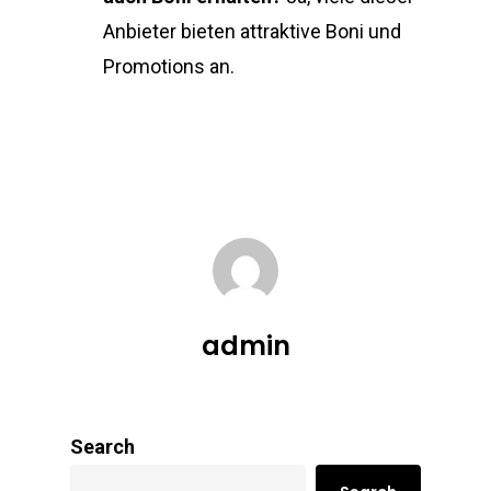
Anbieter bieten attraktive Boni und
Promotions an.
admin
Search