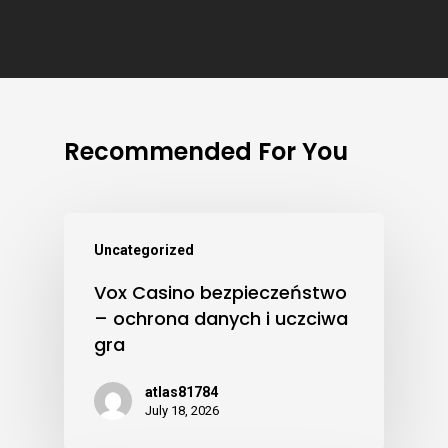
Recommended For You
Uncategorized
Vox Casino bezpieczeństwo
– ochrona danych i uczciwa
gra
atlas81784
July 18, 2026