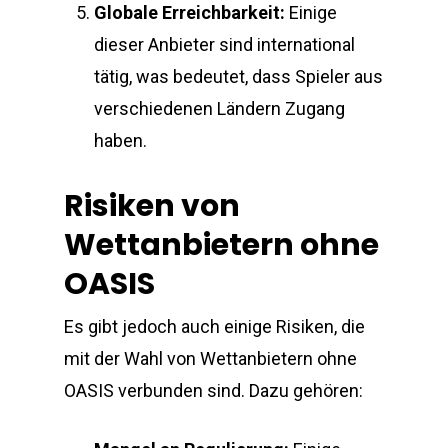
Globale Erreichbarkeit:
Einige
dieser Anbieter sind international
tätig, was bedeutet, dass Spieler aus
verschiedenen Ländern Zugang
haben.
Risiken von
Wettanbietern ohne
OASIS
Es gibt jedoch auch einige Risiken, die
mit der Wahl von Wettanbietern ohne
OASIS verbunden sind. Dazu gehören: