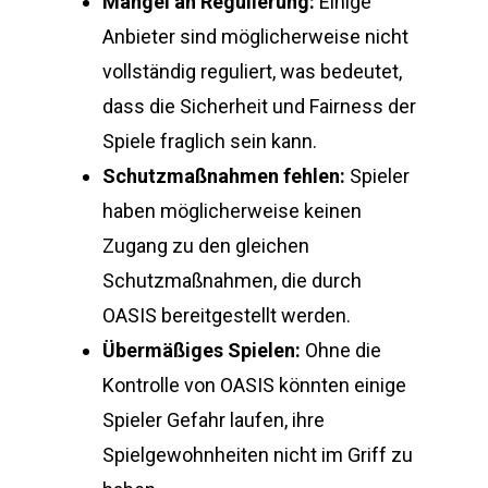
Mangel an Regulierung:
Einige
Anbieter sind möglicherweise nicht
vollständig reguliert, was bedeutet,
dass die Sicherheit und Fairness der
Spiele fraglich sein kann.
Schutzmaßnahmen fehlen:
Spieler
haben möglicherweise keinen
Zugang zu den gleichen
Schutzmaßnahmen, die durch
OASIS bereitgestellt werden.
Übermäßiges Spielen:
Ohne die
Kontrolle von OASIS könnten einige
Spieler Gefahr laufen, ihre
Spielgewohnheiten nicht im Griff zu