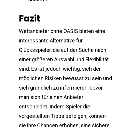
Equipment
Indian Equipm
Fazit
Cardio Equipment
Strength Equipment
Wettanbieter ohne OASIS bieten eine
Outdoor Prod
interessante Alternative für
ACE Series
Adventure Sports
Glücksspieler, die auf der Suche nach
ALFA Series
Gym Machine
einer größeren Auswahl und Flexibilität
Medical
Armour Series
Multi Gym
Children Play Equipmen
sind. Es ist jedoch wichtig, sich der
Equipments
möglichen Risiken bewusst zu sein und
Benches
Sports Equipment
Miscellaneous Produc
sich gründlich zu informieren, bevor
Contact
Executive Series
Sports Surfaces
Outdoor & Open Gym
man sich für einen Anbieter
Fitness Equipment
entscheidet. Indem Spieler die
vorgestellten Tipps befolgen, können
Contact Us
Plate Loaded Machi
sie ihre Chancen erhöhen, eine sichere
Office Address – Dlf Ph