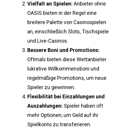
Vielfalt an Spielen:
Anbieter ohne
OASIS bieten in der Regel eine
breitere Palette von Casinospielen
an, einschließlich Slots, Tischspiele
und Live-Casinos.
Bessere Boni und Promotions:
Oftmals bieten diese Wettanbieter
lukrative Willkommensboni und
regelmäßige Promotions, um neue
Spieler zu gewinnen.
Flexibilität bei Einzahlungen und
Auszahlungen:
Spieler haben oft
mehr Optionen, um Geld auf ihr
Spielkonto zu transferieren.