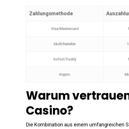
Zahlungsmethode
Auszahlu
Visa/Mastercard
Skrill/Neteller
1
Sofort/Trustly
Krypto
Mi
Warum vertrauen
Casino?
Die Kombination aus einem umfangreichen Spi