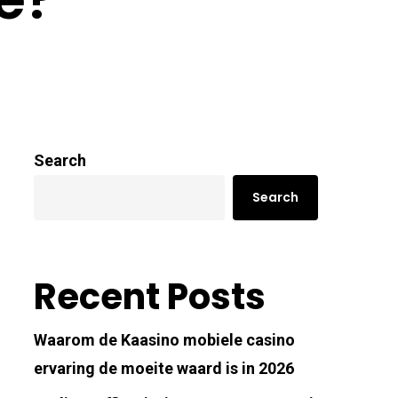
Search
Search
Recent Posts
Waarom de Kaasino mobiele casino
ervaring de moeite waard is in 2026