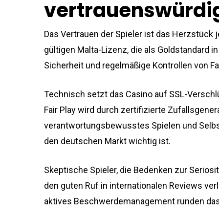
vertrauenswürdi
Das Vertrauen der Spieler ist das Herzstück 
gültigen Malta-Lizenz, die als Goldstandard in
Sicherheit und regelmäßige Kontrollen von Fa
Technisch setzt das Casino auf SSL-Verschl
Fair Play wird durch zertifizierte Zufallsgen
verantwortungsbewusstes Spielen und Selbst
den deutschen Markt wichtig ist.
Skeptische Spieler, die Bedenken zur Seriosi
den guten Ruf in internationalen Reviews ve
aktives Beschwerdemanagement runden das 