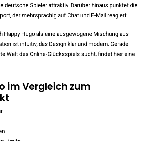
deutsche Spieler attraktiv. Darüber hinaus punktet die
rt, der mehrsprachig auf Chat und E-Mail reagiert.
sich Happy Hugo als eine ausgewogene Mischung aus
tion ist intuitiv, das Design klar und modern. Gerade
te Welt des Online-Glücksspiels sucht, findet hier eine
o im Vergleich zum
kt
er
en