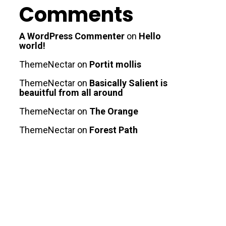
Comments
A WordPress Commenter
on
Hello
world!
ThemeNectar
on
Portit mollis
ThemeNectar
on
Basically Salient is
beauitful from all around
ThemeNectar
on
The Orange
ThemeNectar
on
Forest Path