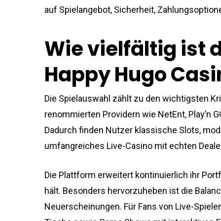
auf Spielangebot, Sicherheit, Zahlungsoptio
Wie vielfältig ist
Happy Hugo Casi
Die Spielauswahl zählt zu den wichtigsten Kri
renommierten Providern wie NetEnt, Play’n 
Dadurch finden Nutzer klassische Slots, mo
umfangreiches Live-Casino mit echten Deale
Die Plattform erweitert kontinuierlich ihr Port
hält. Besonders hervorzuheben ist die Balan
Neuerscheinungen. Für Fans von Live-Spielen 