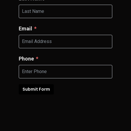
Email
Phone
Submit Form