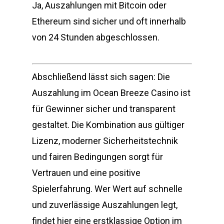
Ja, Auszahlungen mit Bitcoin oder
Ethereum sind sicher und oft innerhalb
von 24 Stunden abgeschlossen.
Abschließend lässt sich sagen: Die
Auszahlung im Ocean Breeze Casino ist
für Gewinner sicher und transparent
gestaltet. Die Kombination aus gültiger
Lizenz, moderner Sicherheitstechnik
und fairen Bedingungen sorgt für
Vertrauen und eine positive
Spielerfahrung. Wer Wert auf schnelle
und zuverlässige Auszahlungen legt,
findet hier eine erstklassige Option im