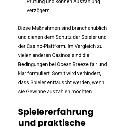
Prüfung und können Auszahlung
verzögern.
Diese Maßnahmen sind branchenüblich
und dienen dem Schutz der Spieler und
der Casino-Plattform. Im Vergleich zu
vielen anderen Casinos sind die
Bedingungen bei Ocean Breeze fair und
klar formuliert. Somit wird verhindert,
dass Spieler enttäuscht werden, wenn
sie Gewinne auszahlen möchten.
Spielererfahrung
und praktische