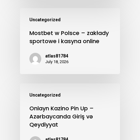
Uncategorized
Mostbet w Polsce – zakłady
sportowe i kasyna online
atlas81784
July 18, 2026
Uncategorized
Onlayn Kazino Pin Up –
Azərbaycanda Giriş və
Qeydiyyat
atlas81784