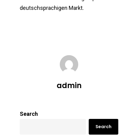
deutschsprachigen Markt.
admin
Search
Search