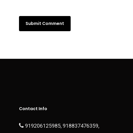
Contact Info
919206125985
,
918837476359
,