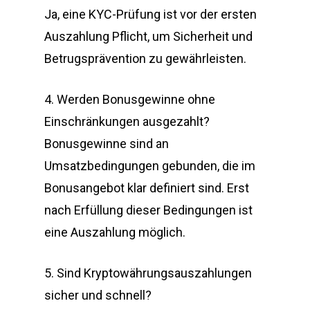
Medical
Ja, eine KYC-Prüfung ist vor der ersten
Armour Series
Multi Gym
Children Play Equipmen
Auszahlung Pflicht, um Sicherheit und
Equipments
Benches
Sports Equipment
Miscellaneous Produc
Betrugsprävention zu gewährleisten.
Contact
Executive Series
Sports Surfaces
Outdoor & Open Gym
4. Werden Bonusgewinne ohne
Fitness Equipment
Einschränkungen ausgezahlt?
Contact Us
Plate Loaded Machi
Bonusgewinne sind an
Office Address – Dlf Ph
Umsatzbedingungen gebunden, die im
Block 28/15 Ground Floo
Bonusangebot klar definiert sind. Erst
Gurgaon, 122010
nach Erfüllung dieser Bedingungen ist
eine Auszahlung möglich.
T:
+919990700878
E:
finestluxurycars@gmail.com
5. Sind Kryptowährungsauszahlungen
sicher und schnell?