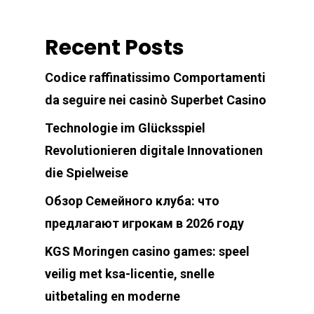
Recent Posts
Codice raffinatissimo Comportamenti
da seguire nei casinò Superbet Casino
Technologie im Glücksspiel
Revolutionieren digitale Innovationen
die Spielweise
Обзор Семейного клуба: что
предлагают игрокам в 2026 году
KGS Moringen casino games: speel
veilig met ksa-licentie, snelle
uitbetaling en moderne