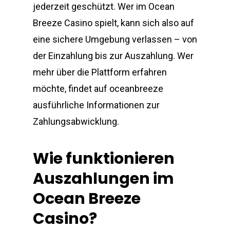
jederzeit geschützt. Wer im Ocean
Breeze Casino spielt, kann sich also auf
eine sichere Umgebung verlassen – von
der Einzahlung bis zur Auszahlung. Wer
mehr über die Plattform erfahren
möchte, findet auf
oceanbreeze
ausführliche Informationen zur
Zahlungsabwicklung.
Wie funktionieren
Auszahlungen im
Ocean Breeze
Casino?