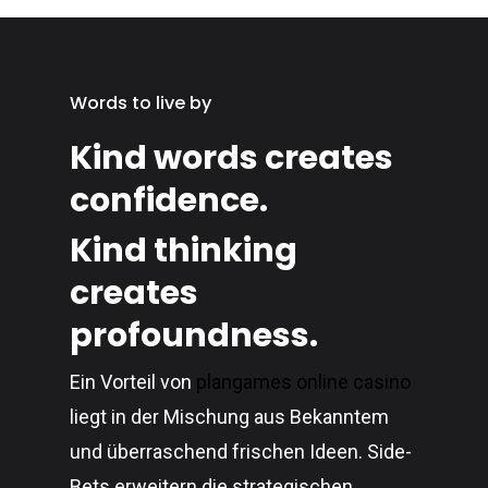
Words to live by
Kind words creates
confidence.
Kind thinking
creates
profoundness.
Ein Vorteil von
plangames online casino
liegt in der Mischung aus Bekanntem
und überraschend frischen Ideen. Side-
Bets erweitern die strategischen