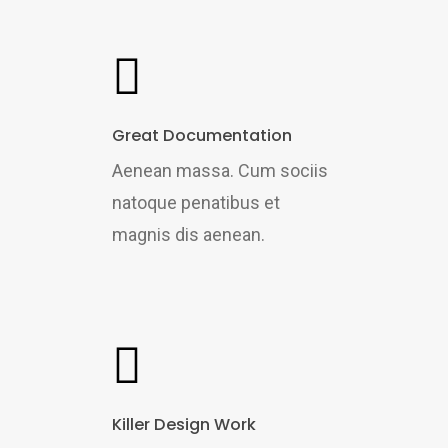
Equipments
Benches
Sports Equipment
Miscellaneous Produc
Contact
Executive Series
Sports Surfaces
Outdoor & Open Gym
Fitness Equipment
Great Documentation
Contact Us
Plate Loaded Machi
Aenean massa. Cum sociis
Office Address – Dlf Ph
natoque penatibus et
Block 28/15 Ground Floo
magnis dis aenean.
Gurgaon, 122010
T:
+919990700878
E:
finestluxurycars@gmail.com
Killer Design Work