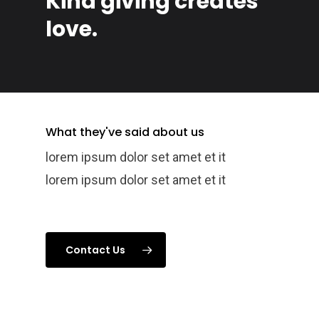
Kind giving creates
love.
What they've said about us
lorem ipsum dolor set amet et it
lorem ipsum dolor set amet et it
Contact Us