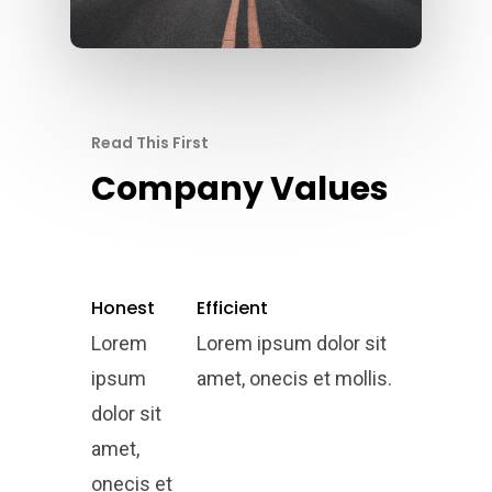
Read This First
Company Values
Honest
Efficient
Lorem
Lorem ipsum dolor sit
ipsum
amet, onecis et mollis.
dolor sit
amet,
onecis et