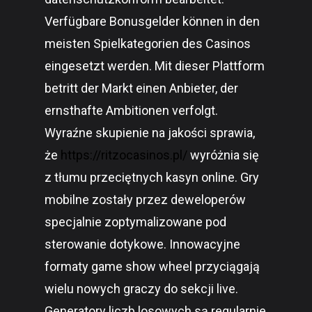
Verfügbare Bonusgelder können in den
meisten Spielkategorien des Casinos
eingesetzt werden. Mit dieser Plattform
betritt der Markt einen Anbieter, der
ernsthafte Ambitionen verfolgt.
Wyraźne skupienie na jakości sprawia,
że
https://ritzocasinos.pl/
wyróżnia się
z tłumu przeciętnych kasyn online. Gry
mobilne zostały przez deweloperów
specjalnie zoptymalizowane pod
sterowanie dotykowe. Innowacyjne
formaty game show wheel przyciągają
wielu nowych graczy do sekcji live.
Generatory liczb losowych są regularnie