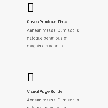
Saves Precious Time
Aenean massa. Cum sociis
natoque penatibus et
magnis dis aenean.
Visual Page Builder
Aenean massa. Cum sociis
natoque penatibus et