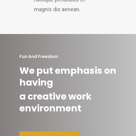
magnis dis aenean.
Fun And Freedom
We put emphasis on
having
a creative work
environment