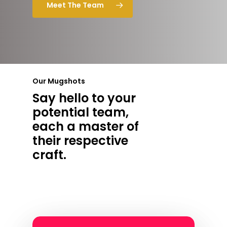
Meet The Team
Our Mugshots
Say hello to your
potential team,
each a master of
their respective
craft.