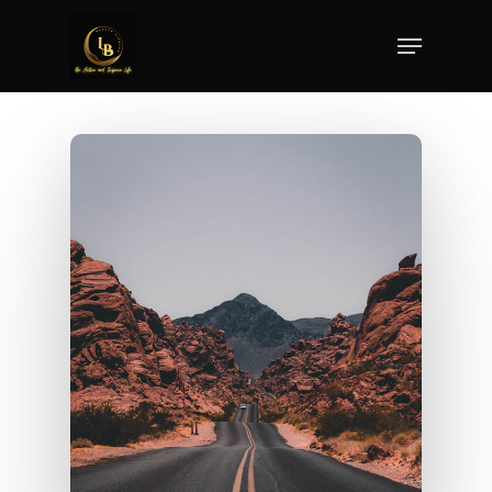
Hit enter to search or ESC to close